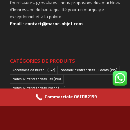
fournisseurs grossistes , nous proposons des machines
d’impression de haute qualité pour un marquage
exceptionnel et à la pointe !
Email : contact@maroc-objet.com
CATÉGORIES DE PRODUITS
Accessoire de bureau
(162)
cadeaux d'entreprises El jadida
(195)
cadeaux d'entreprises Fes
(194)
cadeaux d'entreprises Maroc
(199)
Commerciale 0611182199
cadeaux d'entreprises Rabat
(193)
cadeaux d'entreprises safi
(195)
cadeaux d'entreprises Tanger
(193)
Cadeaux de fin d'année
(196)
Cadeaux Entreprise Ifrane
(196)