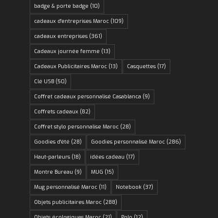
badge & porte badge
(10)
cadeaux d'entreprises Maroc
(109)
cadeaux entreprises
(361)
Cadeaux journée femme
(13)
Cadeaux Publicitaires Maroc
(13)
Casquettes
(17)
Clé USB
(50)
Coffret cadeaux personnalisé Casablanca
(9)
Coffrets cadeaux
(82)
Coffret stylo personnalise Maroc
(28)
Goodies d'été
(28)
Goodies personnalisé Maroc
(286)
Haut-parleurs
(18)
idées cadeau
(17)
Montre Bureau
(9)
MUG
(15)
Mug personnalisé Maroc
(11)
Notebook
(37)
Objets publicitaires Maroc
(288)
Objets écologiques Maroc
(21)
Polo
(12)