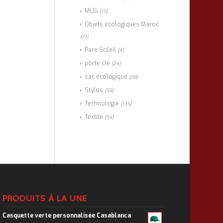
MUG
(15)
Objets écologiques Maroc
(21)
Pare Soleil
(4)
porte clé
(24)
sac écologique
(38)
Stylos
(59)
Technologie
(135)
Textile
(54)
PRODUITS À LA UNE
Casquette verte personnalisée Casablanca