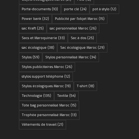
Porte-documents
(10)
porte clé
(24)
pot à stylo
(12)
Power bank
(32)
Publicité par l'objet Maroc
(15)
sac Kraft
(25)
sac personnalisé Maroc
(26)
Sacs et Maroquinerie
(33)
Sac à dos
(25)
sac écologique
(38)
Sac écologique Maroc
(29)
Stylos
(59)
Stylos personnalisé Maroc
(34)
Stylos publicitaires Maroc
(26)
stylos support téléphone
(12)
Stylos écologiques Maroc
(19)
T-shirt
(18)
Technologie
(135)
Textile
(54)
Tote bag personnalisé Maroc
(15)
Trophée personnalisé Maroc
(13)
Vêtements de travail
(21)