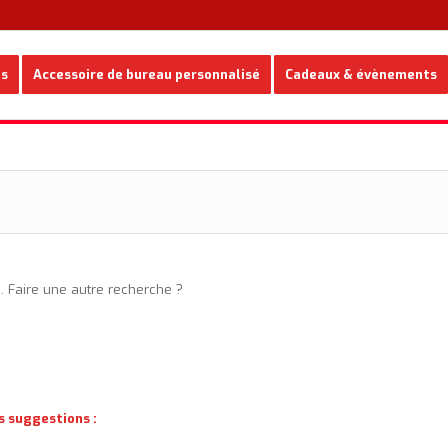
es
Accessoire de bureau personnalisé
Cadeaux & évènements
e. Faire une autre recherche ?
s suggestions :