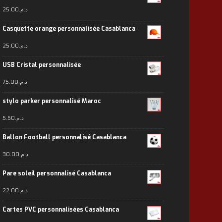
25.00
د.م.
Casquette orange personnalisée Casablanca
25.00
د.م.
USB Cristal personnalisée
75.00
د.م.
stylo parker personnalisé Maroc
5.50
د.م.
Ballon Football personnalisé Casablanca
30.00
د.م.
Pare soleil personnalisé Casablanca
22.00
د.م.
Cartes PVC personnalisées Casablanca