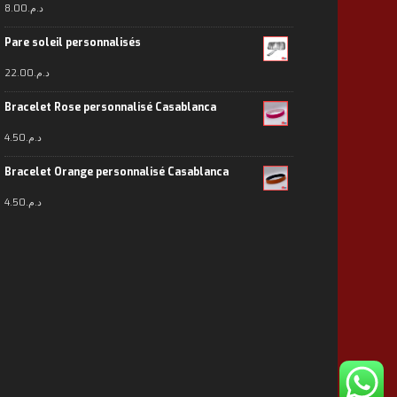
8.00
د.م.
Pare soleil personnalisés
22.00
د.م.
Bracelet Rose personnalisé Casablanca
4.50
د.م.
Bracelet Orange personnalisé Casablanca
4.50
د.م.