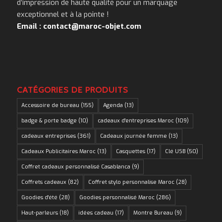
d’impression de haute qualité pour un marquage
exceptionnel et à la pointe !
Email : contact@maroc-objet.com
CATÉGORIES DE PRODUITS
Accessoire de bureau
(155)
Agenda
(13)
badge & porte badge
(10)
cadeaux d'entreprises Maroc
(109)
cadeaux entreprises
(361)
Cadeaux journée femme
(13)
Cadeaux Publicitaires Maroc
(13)
Casquettes
(17)
Clé USB
(50)
Coffret cadeaux personnalisé Casablanca
(9)
Coffrets cadeaux
(82)
Coffret stylo personnalise Maroc
(28)
Goodies d'été
(28)
Goodies personnalisé Maroc
(286)
Haut-parleurs
(18)
idées cadeau
(17)
Montre Bureau
(9)