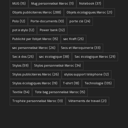
MUG
(15)
Mug personnalisé Maroc
(11)
Notebook
(37)
Objets publicitaires Maroc
(288)
Objets écologiques Maroc
(21)
Polo
(12)
Porte-documents
(10)
porte clé
(24)
pot à stylo
(12)
Power bank
(32)
Publicité par l'objet Maroc
(15)
sac Kraft
(25)
sac personnalisé Maroc
(26)
Sacs et Maroquinerie
(33)
Sac à dos
(25)
sac écologique
(38)
Sac écologique Maroc
(29)
Stylos
(59)
Stylos personnalisé Maroc
(34)
Stylos publicitaires Maroc
(26)
stylos support téléphone
(12)
Stylos écologiques Maroc
(19)
T-shirt
(18)
Technologie
(135)
Textile
(54)
Tote bag personnalisé Maroc
(15)
Trophée personnalisé Maroc
(13)
Vêtements de travail
(21)