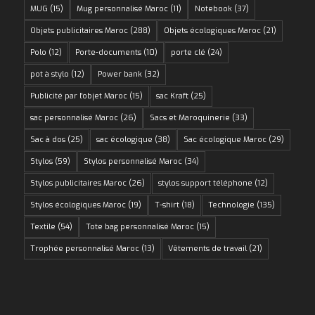
MUG
(15)
Mug personnalisé Maroc
(11)
Notebook
(37)
Objets publicitaires Maroc
(288)
Objets écologiques Maroc
(21)
Polo
(12)
Porte-documents
(10)
porte clé
(24)
pot à stylo
(12)
Power bank
(32)
Publicité par l'objet Maroc
(15)
sac Kraft
(25)
sac personnalisé Maroc
(26)
Sacs et Maroquinerie
(33)
Sac à dos
(25)
sac écologique
(38)
Sac écologique Maroc
(29)
Stylos
(59)
Stylos personnalisé Maroc
(34)
Stylos publicitaires Maroc
(26)
stylos support téléphone
(12)
Stylos écologiques Maroc
(19)
T-shirt
(18)
Technologie
(135)
Textile
(54)
Tote bag personnalisé Maroc
(15)
Trophée personnalisé Maroc
(13)
Vêtements de travail
(21)