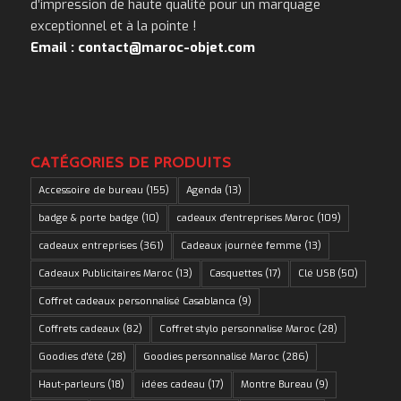
d’impression de haute qualité pour un marquage
exceptionnel et à la pointe !
Email : contact@maroc-objet.com
CATÉGORIES DE PRODUITS
Accessoire de bureau
(155)
Agenda
(13)
badge & porte badge
(10)
cadeaux d'entreprises Maroc
(109)
cadeaux entreprises
(361)
Cadeaux journée femme
(13)
Cadeaux Publicitaires Maroc
(13)
Casquettes
(17)
Clé USB
(50)
Coffret cadeaux personnalisé Casablanca
(9)
Coffrets cadeaux
(82)
Coffret stylo personnalise Maroc
(28)
Goodies d'été
(28)
Goodies personnalisé Maroc
(286)
Haut-parleurs
(18)
idées cadeau
(17)
Montre Bureau
(9)