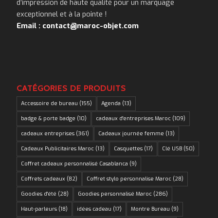
d’impression de haute qualité pour un marquage
exceptionnel et à la pointe !
Email : contact@maroc-objet.com
CATÉGORIES DE PRODUITS
Accessoire de bureau
(155)
Agenda
(13)
badge & porte badge
(10)
cadeaux d'entreprises Maroc
(109)
cadeaux entreprises
(361)
Cadeaux journée femme
(13)
Cadeaux Publicitaires Maroc
(13)
Casquettes
(17)
Clé USB
(50)
Coffret cadeaux personnalisé Casablanca
(9)
Coffrets cadeaux
(82)
Coffret stylo personnalise Maroc
(28)
Goodies d'été
(28)
Goodies personnalisé Maroc
(286)
Haut-parleurs
(18)
idées cadeau
(17)
Montre Bureau
(9)