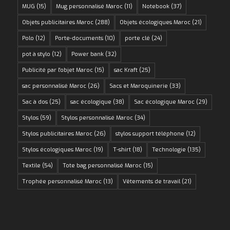
MUG
(15)
Mug personnalisé Maroc
(11)
Notebook
(37)
Objets publicitaires Maroc
(288)
Objets écologiques Maroc
(21)
Polo
(12)
Porte-documents
(10)
porte clé
(24)
pot à stylo
(12)
Power bank
(32)
Publicité par l'objet Maroc
(15)
sac Kraft
(25)
sac personnalisé Maroc
(26)
Sacs et Maroquinerie
(33)
Sac à dos
(25)
sac écologique
(38)
Sac écologique Maroc
(29)
Stylos
(59)
Stylos personnalisé Maroc
(34)
Stylos publicitaires Maroc
(26)
stylos support téléphone
(12)
Stylos écologiques Maroc
(19)
T-shirt
(18)
Technologie
(135)
Textile
(54)
Tote bag personnalisé Maroc
(15)
Trophée personnalisé Maroc
(13)
Vêtements de travail
(21)