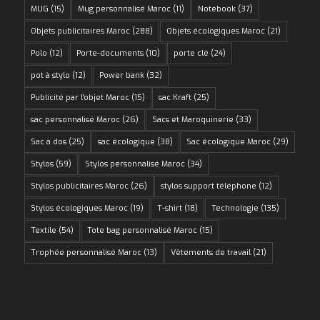
MUG
(15)
Mug personnalisé Maroc
(11)
Notebook
(37)
Objets publicitaires Maroc
(288)
Objets écologiques Maroc
(21)
Polo
(12)
Porte-documents
(10)
porte clé
(24)
pot à stylo
(12)
Power bank
(32)
Publicité par l'objet Maroc
(15)
sac Kraft
(25)
sac personnalisé Maroc
(26)
Sacs et Maroquinerie
(33)
Sac à dos
(25)
sac écologique
(38)
Sac écologique Maroc
(29)
Stylos
(59)
Stylos personnalisé Maroc
(34)
Stylos publicitaires Maroc
(26)
stylos support téléphone
(12)
Stylos écologiques Maroc
(19)
T-shirt
(18)
Technologie
(135)
Textile
(54)
Tote bag personnalisé Maroc
(15)
Trophée personnalisé Maroc
(13)
Vêtements de travail
(21)