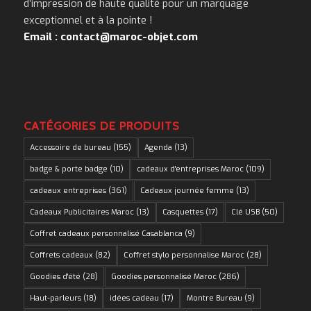
d’impression de haute qualité pour un marquage
exceptionnel et à la pointe !
Email : contact@maroc-objet.com
CATÉGORIES DE PRODUITS
Accessoire de bureau
(155)
Agenda
(13)
badge & porte badge
(10)
cadeaux d'entreprises Maroc
(109)
cadeaux entreprises
(361)
Cadeaux journée femme
(13)
Cadeaux Publicitaires Maroc
(13)
Casquettes
(17)
Clé USB
(50)
Coffret cadeaux personnalisé Casablanca
(9)
Coffrets cadeaux
(82)
Coffret stylo personnalise Maroc
(28)
Goodies d'été
(28)
Goodies personnalisé Maroc
(286)
Haut-parleurs
(18)
idées cadeau
(17)
Montre Bureau
(9)