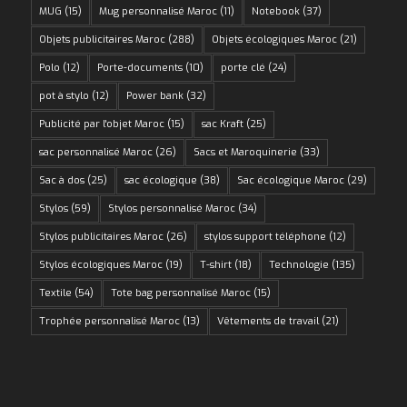
MUG
(15)
Mug personnalisé Maroc
(11)
Notebook
(37)
Objets publicitaires Maroc
(288)
Objets écologiques Maroc
(21)
Polo
(12)
Porte-documents
(10)
porte clé
(24)
pot à stylo
(12)
Power bank
(32)
Publicité par l'objet Maroc
(15)
sac Kraft
(25)
sac personnalisé Maroc
(26)
Sacs et Maroquinerie
(33)
Sac à dos
(25)
sac écologique
(38)
Sac écologique Maroc
(29)
Stylos
(59)
Stylos personnalisé Maroc
(34)
Stylos publicitaires Maroc
(26)
stylos support téléphone
(12)
Stylos écologiques Maroc
(19)
T-shirt
(18)
Technologie
(135)
Textile
(54)
Tote bag personnalisé Maroc
(15)
Trophée personnalisé Maroc
(13)
Vêtements de travail
(21)