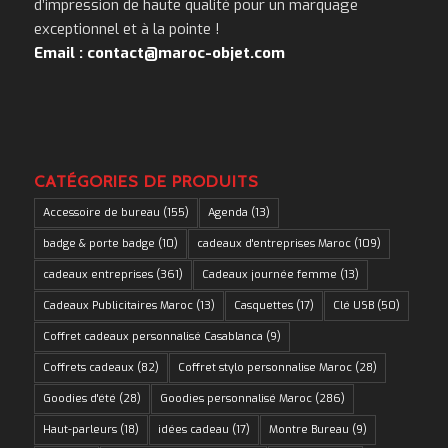
d’impression de haute qualité pour un marquage
exceptionnel et à la pointe !
Email : contact@maroc-objet.com
CATÉGORIES DE PRODUITS
Accessoire de bureau
(155)
Agenda
(13)
badge & porte badge
(10)
cadeaux d'entreprises Maroc
(109)
cadeaux entreprises
(361)
Cadeaux journée femme
(13)
Cadeaux Publicitaires Maroc
(13)
Casquettes
(17)
Clé USB
(50)
Coffret cadeaux personnalisé Casablanca
(9)
Coffrets cadeaux
(82)
Coffret stylo personnalise Maroc
(28)
Goodies d'été
(28)
Goodies personnalisé Maroc
(286)
Haut-parleurs
(18)
idées cadeau
(17)
Montre Bureau
(9)