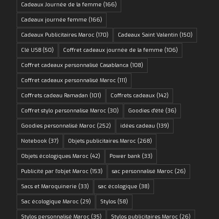
Cadeaux Journée de la femme
(166)
Cadeaux journée femme
(166)
Cadeaux Publicitaires Maroc
(170)
Cadeaux Saint Valentin
(150)
Clé USB
(50)
Coffret cadeaux journée de la femme
(106)
Coffret cadeaux personnalisé Casablanca
(108)
Coffret cadeaux personnalisé Maroc
(111)
Coffrets cadeau Ramadan
(101)
Coffrets cadeaux
(142)
Coffret stylo personnalise Maroc
(30)
Goodies d'été
(36)
Goodies personnalisé Maroc
(252)
idées cadeau
(139)
Notebook
(37)
Objets publicitaires Maroc
(268)
Objets écologiques Maroc
(42)
Power bank
(33)
Publicité par l'objet Maroc
(153)
sac personnalisé Maroc
(26)
Sacs et Maroquinerie
(33)
sac écologique
(38)
Sac écologique Maroc
(29)
Stylos
(58)
Stylos personnalisé Maroc
(35)
Stylos publicitaires Maroc
(26)