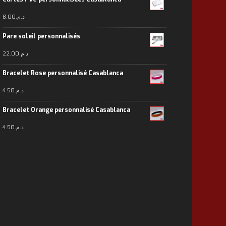
8.00
د.م.
Pare soleil personnalisés
22.00
د.م.
Bracelet Rose personnalisé Casablanca
4.50
د.م.
Bracelet Orange personnalisé Casablanca
4.50
د.م.