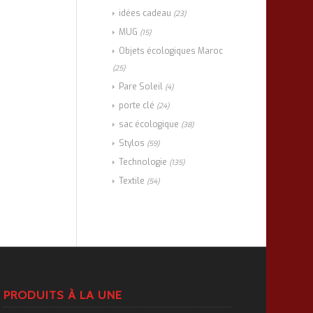
idées cadeau
(23)
MUG
(15)
Objets écologiques Maroc
(25)
Pare Soleil
(4)
porte clé
(24)
sac écologique
(38)
Stylos
(59)
Technologie
(135)
Textile
(54)
PRODUITS À LA UNE