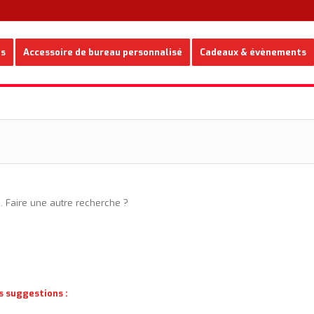
es
Accessoire de bureau personnalisé
Cadeaux & évènements
e. Faire une autre recherche ?
s suggestions :