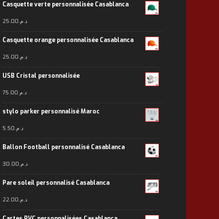
Casquette verte personnalisée Casablanca
25.00
د.م.
Casquette orange personnalisée Casablanca
25.00
د.م.
USB Cristal personnalisée
75.00
د.م.
stylo parker personnalisé Maroc
5.50
د.م.
Ballon Football personnalisé Casablanca
30.00
د.م.
Pare soleil personnalisé Casablanca
22.00
د.م.
Cartes PVC personnalisées Casablanca