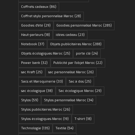
Coffrets cadeaux
(86)
Coffret stylo personnalise Maroc
(28)
Goodies d'été
(29)
Goodies personnalisé Maroc
(285)
Haut-parleurs
(18)
idées cadeau
(23)
Notebook
(37)
Objets publicitaires Maroc
(288)
Objets écologiques Maroc
(25)
porte clé
(24)
Power bank
(32)
Publicité par l'objet Maroc
(22)
sac Kraft
(25)
sac personnalisé Maroc
(26)
Sacs et Maroquinerie
(33)
Sac à dos
(25)
sac écologique
(38)
Sac écologique Maroc
(29)
Stylos
(59)
Stylos personnalisé Maroc
(34)
Stylos publicitaires Maroc
(26)
Stylos écologiques Maroc
(19)
T-shirt
(18)
Technologie
(135)
Textile
(54)