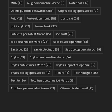
MUG
(15)
Mug personnalisé Maroc
(11)
Notebook
(37)
Objets publicitaires Maroc
(288)
Objets écologiques Maroc
(21)
Polo
(12)
Porte-documents
(10)
porte clé
(24)
pot à stylo
(12)
Power bank
(32)
Publicité par l'objet Maroc
(15)
sac Kraft
(25)
sac personnalisé Maroc
(26)
Sacs et Maroquinerie
(33)
Sac à dos
(25)
sac écologique
(38)
Sac écologique Maroc
(29)
Stylos
(59)
Stylos personnalisé Maroc
(34)
Stylos publicitaires Maroc
(26)
stylos support téléphone
(12)
Stylos écologiques Maroc
(19)
T-shirt
(18)
Technologie
(135)
Textile
(54)
Tote bag personnalisé Maroc
(15)
Trophée personnalisé Maroc
(13)
Vêtements de travail
(21)