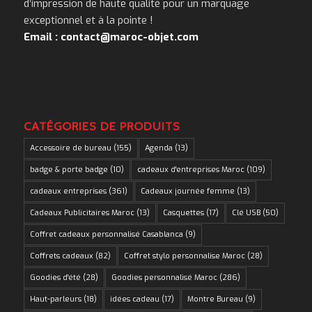
d’impression de haute qualité pour un marquage
exceptionnel et à la pointe !
Email : contact@maroc-objet.com
CATÉGORIES DE PRODUITS
Accessoire de bureau
(155)
Agenda
(13)
badge & porte badge
(10)
cadeaux d'entreprises Maroc
(109)
cadeaux entreprises
(361)
Cadeaux journée femme
(13)
Cadeaux Publicitaires Maroc
(13)
Casquettes
(17)
Clé USB
(50)
Coffret cadeaux personnalisé Casablanca
(9)
Coffrets cadeaux
(82)
Coffret stylo personnalise Maroc
(28)
Goodies d'été
(28)
Goodies personnalisé Maroc
(286)
Haut-parleurs
(18)
idées cadeau
(17)
Montre Bureau
(9)