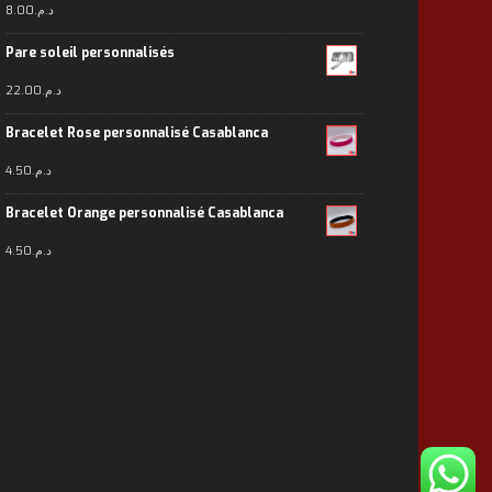
8.00
د.م.
Pare soleil personnalisés
22.00
د.م.
Bracelet Rose personnalisé Casablanca
4.50
د.م.
Bracelet Orange personnalisé Casablanca
4.50
د.م.