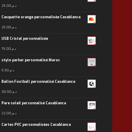
25.00
د.م.
Casquette orange personnalisée Casablanca
25.00
د.م.
USB Cristal personnalisée
75.00
د.م.
stylo parker personnalisé Maroc
5.50
د.م.
Ballon Football personnalisé Casablanca
30.00
د.م.
Pare soleil personnalisé Casablanca
22.00
د.م.
Cartes PVC personnalisées Casablanca