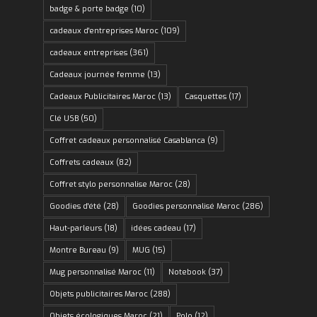
badge & porte badge
(10)
cadeaux d'entreprises Maroc
(109)
cadeaux entreprises
(361)
Cadeaux journée femme
(13)
Cadeaux Publicitaires Maroc
(13)
Casquettes
(17)
Clé USB
(50)
Coffret cadeaux personnalisé Casablanca
(9)
Coffrets cadeaux
(82)
Coffret stylo personnalise Maroc
(28)
Goodies d'été
(28)
Goodies personnalisé Maroc
(286)
Haut-parleurs
(18)
idées cadeau
(17)
Montre Bureau
(9)
MUG
(15)
Mug personnalisé Maroc
(11)
Notebook
(37)
Objets publicitaires Maroc
(288)
Objets écologiques Maroc
(21)
Polo
(12)