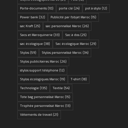
Porte-documents
(10)
porte clé
(24)
pot à stylo
(12)
Power bank
(32)
Publicité par l'objet Maroc
(15)
sac Kraft
(25)
sac personnalisé Maroc
(26)
Sacs et Maroquinerie
(33)
Sac à dos
(25)
sac écologique
(38)
Sac écologique Maroc
(29)
Stylos
(59)
Stylos personnalisé Maroc
(34)
Stylos publicitaires Maroc
(26)
stylos support téléphone
(12)
Stylos écologiques Maroc
(19)
T-shirt
(18)
Technologie
(135)
Textile
(54)
Tote bag personnalisé Maroc
(15)
Trophée personnalisé Maroc
(13)
Vêtements de travail
(21)