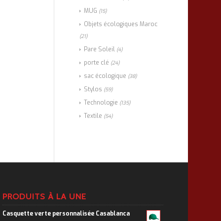
MUG
(15)
Objets écologiques Maroc
(21)
Pare Soleil
(4)
porte clé
(24)
sac écologique
(38)
Stylos
(59)
Technologie
(135)
Textile
(54)
PRODUITS À LA UNE
Casquette verte personnalisée Casablanca