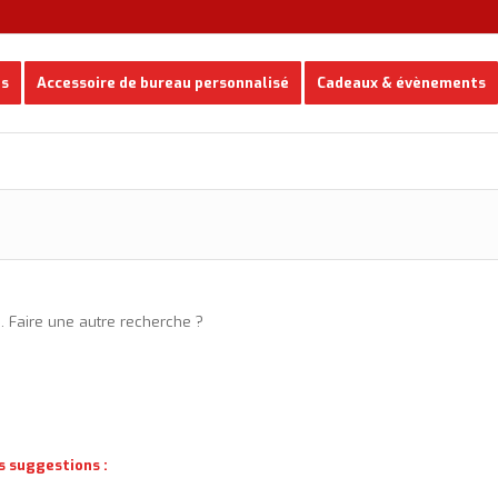
es
Accessoire de bureau personnalisé
Cadeaux & évènements
e. Faire une autre recherche ?
s suggestions :