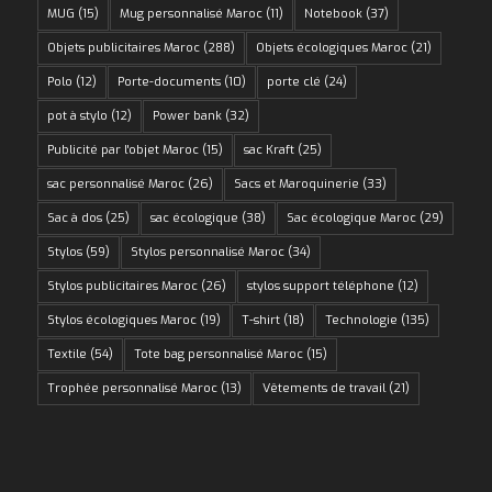
MUG
(15)
Mug personnalisé Maroc
(11)
Notebook
(37)
Objets publicitaires Maroc
(288)
Objets écologiques Maroc
(21)
Polo
(12)
Porte-documents
(10)
porte clé
(24)
pot à stylo
(12)
Power bank
(32)
Publicité par l'objet Maroc
(15)
sac Kraft
(25)
sac personnalisé Maroc
(26)
Sacs et Maroquinerie
(33)
Sac à dos
(25)
sac écologique
(38)
Sac écologique Maroc
(29)
Stylos
(59)
Stylos personnalisé Maroc
(34)
Stylos publicitaires Maroc
(26)
stylos support téléphone
(12)
Stylos écologiques Maroc
(19)
T-shirt
(18)
Technologie
(135)
Textile
(54)
Tote bag personnalisé Maroc
(15)
Trophée personnalisé Maroc
(13)
Vêtements de travail
(21)