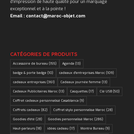
d’impression de haute qualité pour un marquage
exceptionnel et à la pointe !
Email : contact@maroc-objet.com
CATÉGORIES DE PRODUITS
Accessoire de bureau
(155)
Agenda
(13)
badge & porte badge
(10)
cadeaux d'entreprises Maroc
(109)
cadeaux entreprises
(361)
Cadeaux journée femme
(13)
Cadeaux Publicitaires Maroc
(13)
Casquettes
(17)
Clé USB
(50)
Coffret cadeaux personnalisé Casablanca
(9)
Coffrets cadeaux
(82)
Coffret stylo personnalise Maroc
(28)
Goodies d'été
(28)
Goodies personnalisé Maroc
(286)
Haut-parleurs
(18)
idées cadeau
(17)
Montre Bureau
(9)