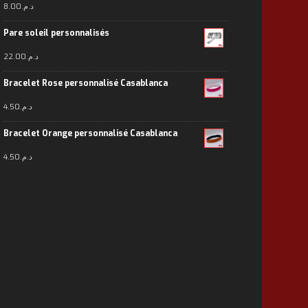
8.00
د.م.
Pare soleil personnalisés
22.00
د.م.
Bracelet Rose personnalisé Casablanca
4.50
د.م.
Bracelet Orange personnalisé Casablanca
4.50
د.م.