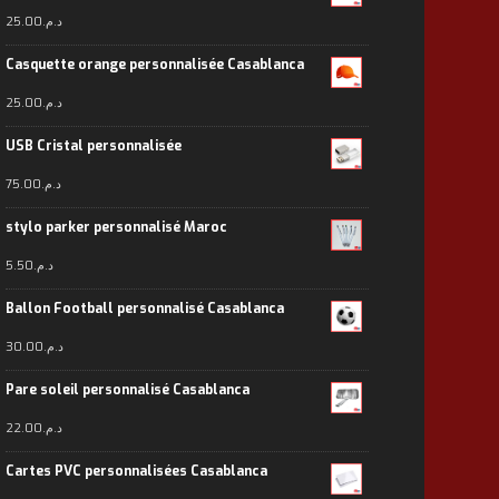
25.00
د.م.
Casquette orange personnalisée Casablanca
25.00
د.م.
USB Cristal personnalisée
75.00
د.م.
stylo parker personnalisé Maroc
5.50
د.م.
Ballon Football personnalisé Casablanca
30.00
د.م.
Pare soleil personnalisé Casablanca
22.00
د.م.
Cartes PVC personnalisées Casablanca