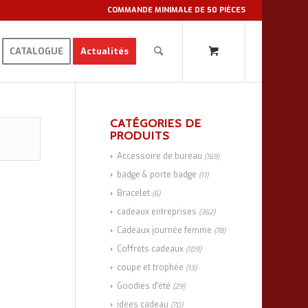
COMMANDE MINIMALE DE 50 PIÈCES
CATALOGUE
Actualités
CATÉGORIES DE
PRODUITS
Accessoire de bureau
(169)
badge & porte badge
(11)
Bracelet
(6)
cadeaux entreprises
(362)
Cadeaux journée femme
(78)
Coffrets cadeaux
(109)
coupe et trophée
(13)
Goodies d'été
(29)
idées cadeau
(70)