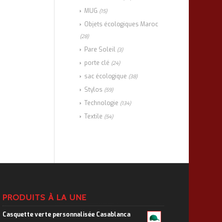
MUG
(15)
Objets écologiques Maroc
(28)
Pare Soleil
(3)
porte clé
(24)
sac écologique
(38)
Stylos
(59)
Technologie
(134)
Textile
(54)
PRODUITS À LA UNE
Casquette verte personnalisée Casablanca