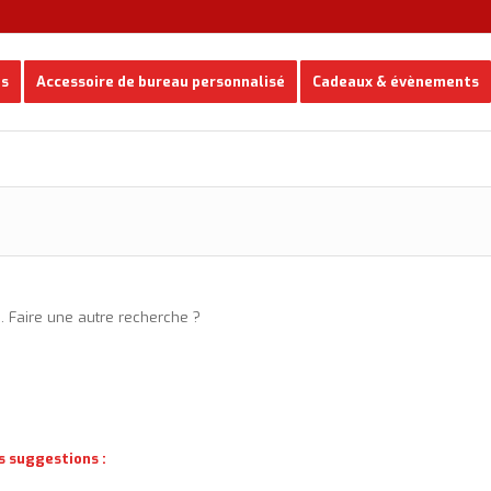
es
Accessoire de bureau personnalisé
Cadeaux & évènements
e. Faire une autre recherche ?
s suggestions :