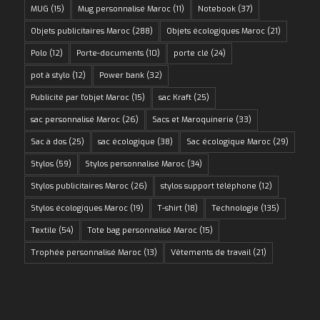
MUG
(15)
Mug personnalisé Maroc
(11)
Notebook
(37)
Objets publicitaires Maroc
(288)
Objets écologiques Maroc
(21)
Polo
(12)
Porte-documents
(10)
porte clé
(24)
pot à stylo
(12)
Power bank
(32)
Publicité par l'objet Maroc
(15)
sac Kraft
(25)
sac personnalisé Maroc
(26)
Sacs et Maroquinerie
(33)
Sac à dos
(25)
sac écologique
(38)
Sac écologique Maroc
(29)
Stylos
(59)
Stylos personnalisé Maroc
(34)
Stylos publicitaires Maroc
(26)
stylos support téléphone
(12)
Stylos écologiques Maroc
(19)
T-shirt
(18)
Technologie
(135)
Textile
(54)
Tote bag personnalisé Maroc
(15)
Trophée personnalisé Maroc
(13)
Vêtements de travail
(21)