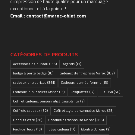
d’impression de haute qualité pour un marquage
exceptionnel et à la pointe !
Email : contact@maroc-objet.com
CATÉGORIES DE PRODUITS
Accessoire de bureau
(155)
Agenda
(13)
badge & porte badge
(10)
cadeaux d'entreprises Maroc
(109)
cadeaux entreprises
(361)
Cadeaux journée femme
(13)
Cadeaux Publicitaires Maroc
(13)
Casquettes
(17)
Clé USB
(50)
Coffret cadeaux personnalisé Casablanca
(9)
Coffrets cadeaux
(82)
Coffret stylo personnalise Maroc
(28)
Goodies d'été
(28)
Goodies personnalisé Maroc
(286)
Haut-parleurs
(18)
idées cadeau
(17)
Montre Bureau
(9)