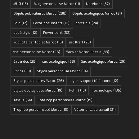
MUG
(15)
Mug personnalisé Maroc
(11)
Notebook
(37)
Objets publicitaires Maroc
(288)
Objets écologiques Maroc
(21)
Polo
(12)
Porte-documents
(10)
porte clé
(24)
pot à stylo
(12)
Power bank
(32)
Publicité par l'objet Maroc
(15)
sac Kraft
(25)
sac personnalisé Maroc
(26)
Sacs et Maroquinerie
(33)
Sac à dos
(25)
sac écologique
(38)
Sac écologique Maroc
(29)
Stylos
(59)
Stylos personnalisé Maroc
(34)
Stylos publicitaires Maroc
(26)
stylos support téléphone
(12)
Stylos écologiques Maroc
(19)
T-shirt
(18)
Technologie
(135)
Textile
(54)
Tote bag personnalisé Maroc
(15)
Trophée personnalisé Maroc
(13)
Vêtements de travail
(21)