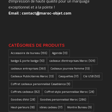
d’impression de haute qualité pour un marquage
exceptionnel et à la pointe !
Email : contact@maroc-objet.com
CATÉGORIES DE PRODUITS
Accessoire de bureau
(155)
Agenda
(13)
badge & porte badge
(10)
cadeaux d'entreprises Maroc
(109)
cadeaux entreprises
(361)
Cadeaux journée femme
(13)
Cadeaux Publicitaires Maroc
(13)
Casquettes
(17)
Clé USB
(50)
Coffret cadeaux personnalisé Casablanca
(9)
Coffrets cadeaux
(82)
Coffret stylo personnalise Maroc
(28)
Goodies d'été
(28)
Goodies personnalisé Maroc
(286)
Haut-parleurs
(18)
idées cadeau
(17)
Montre Bureau
(9)