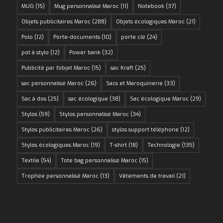
MUG
(15)
Mug personnalisé Maroc
(11)
Notebook
(37)
Objets publicitaires Maroc
(288)
Objets écologiques Maroc
(21)
Polo
(12)
Porte-documents
(10)
porte clé
(24)
pot à stylo
(12)
Power bank
(32)
Publicité par l'objet Maroc
(15)
sac Kraft
(25)
sac personnalisé Maroc
(26)
Sacs et Maroquinerie
(33)
Sac à dos
(25)
sac écologique
(38)
Sac écologique Maroc
(29)
Stylos
(59)
Stylos personnalisé Maroc
(34)
Stylos publicitaires Maroc
(26)
stylos support téléphone
(12)
Stylos écologiques Maroc
(19)
T-shirt
(18)
Technologie
(135)
Textile
(54)
Tote bag personnalisé Maroc
(15)
Trophée personnalisé Maroc
(13)
Vêtements de travail
(21)