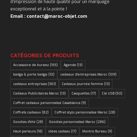
d’impression de haute qualité pour un marquage
exceptionnel et à la pointe !
Email : contact@maroc-objet.com
CATÉGORIES DE PRODUITS
Accessoire de bureau
(155)
Agenda
(13)
badge & porte badge
(10)
cadeaux d'entreprises Maroc
(109)
cadeaux entreprises
(361)
Cadeaux journée femme
(13)
Cadeaux Publicitaires Maroc
(13)
Casquettes
(17)
Clé USB
(50)
Coffret cadeaux personnalisé Casablanca
(9)
Coffrets cadeaux
(82)
Coffret stylo personnalise Maroc
(28)
Goodies d'été
(28)
Goodies personnalisé Maroc
(286)
Haut-parleurs
(18)
idées cadeau
(17)
Montre Bureau
(9)