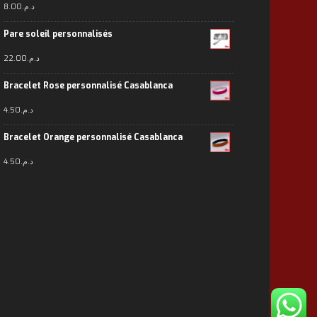
8.00
د.م.
Pare soleil personnalisés
22.00
د.م.
Bracelet Rose personnalisé Casablanca
4.50
د.م.
Bracelet Orange personnalisé Casablanca
4.50
د.م.