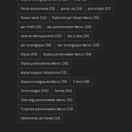
Porte-documents
(10)
porte clé
(24)
pot à stylo
(12)
Power bank
(32)
Publicité par l'objet Maroc
(15)
sac Kraft
(25)
sac personnalisé Maroc
(26)
Sacs et Maroquinerie
(33)
Sac à dos
(25)
sac écologique
(38)
Sac écologique Maroc
(29)
Stylos
(59)
Stylos personnalisé Maroc
(34)
Stylos publicitaires Maroc
(26)
stylos support téléphone
(12)
Stylos écologiques Maroc
(19)
T-shirt
(18)
Technologie
(135)
Textile
(54)
Tote bag personnalisé Maroc
(15)
Trophée personnalisé Maroc
(13)
Vêtements de travail
(21)