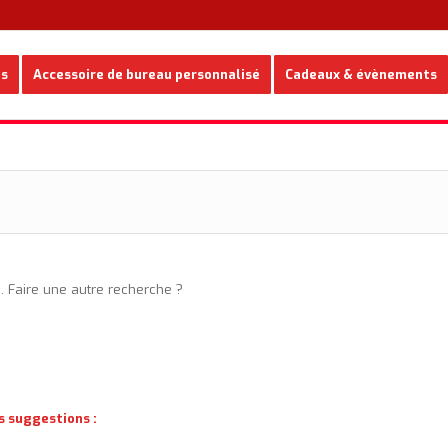
es
Accessoire de bureau personnalisé
Cadeaux & évènements
e. Faire une autre recherche ?
s suggestions :