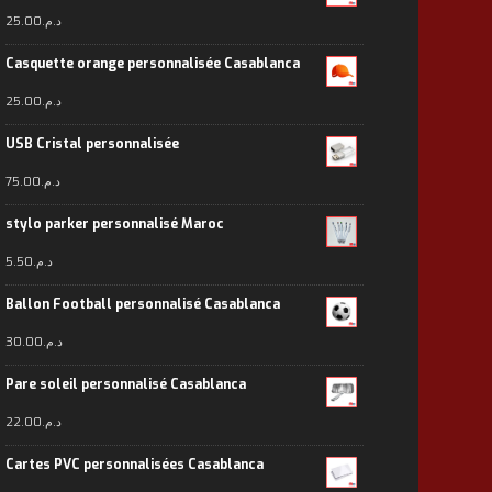
25.00
د.م.
Casquette orange personnalisée Casablanca
25.00
د.م.
USB Cristal personnalisée
75.00
د.م.
stylo parker personnalisé Maroc
5.50
د.م.
Ballon Football personnalisé Casablanca
30.00
د.م.
Pare soleil personnalisé Casablanca
22.00
د.م.
Cartes PVC personnalisées Casablanca