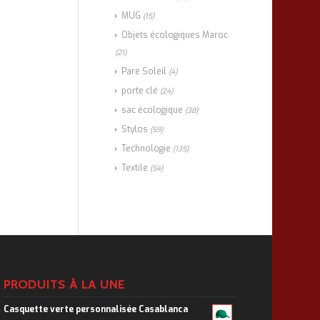
MUG
(15)
Objets écologiques Maroc
(21)
Pare Soleil
(4)
porte clé
(24)
sac écologique
(38)
Stylos
(59)
Technologie
(135)
Textile
(54)
PRODUITS À LA UNE
Casquette verte personnalisée Casablanca