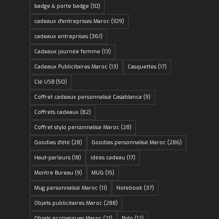
badge & porte badge
(10)
cadeaux d'entreprises Maroc
(109)
cadeaux entreprises
(361)
Cadeaux journée femme
(13)
Cadeaux Publicitaires Maroc
(13)
Casquettes
(17)
Clé USB
(50)
Coffret cadeaux personnalisé Casablanca
(9)
Coffrets cadeaux
(82)
Coffret stylo personnalise Maroc
(28)
Goodies d'été
(28)
Goodies personnalisé Maroc
(286)
Haut-parleurs
(18)
idées cadeau
(17)
Montre Bureau
(9)
MUG
(15)
Mug personnalisé Maroc
(11)
Notebook
(37)
Objets publicitaires Maroc
(288)
Objets écologiques Maroc
(21)
Polo
(12)