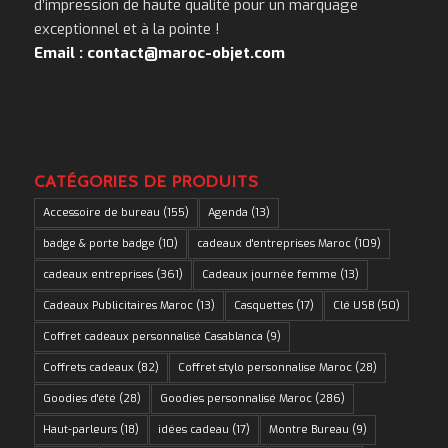
d’impression de haute qualité pour un marquage
exceptionnel et à la pointe !
Email : contact@maroc-objet.com
CATÉGORIES DE PRODUITS
Accessoire de bureau
(155)
Agenda
(13)
badge & porte badge
(10)
cadeaux d'entreprises Maroc
(109)
cadeaux entreprises
(361)
Cadeaux journée femme
(13)
Cadeaux Publicitaires Maroc
(13)
Casquettes
(17)
Clé USB
(50)
Coffret cadeaux personnalisé Casablanca
(9)
Coffrets cadeaux
(82)
Coffret stylo personnalise Maroc
(28)
Goodies d'été
(28)
Goodies personnalisé Maroc
(286)
Haut-parleurs
(18)
idées cadeau
(17)
Montre Bureau
(9)