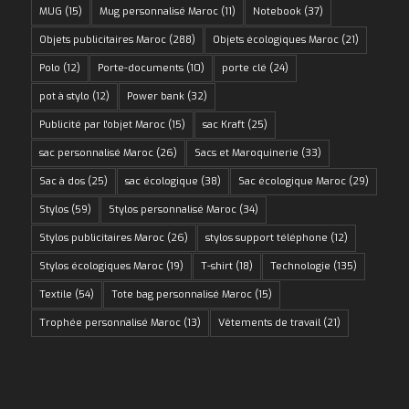
MUG
(15)
Mug personnalisé Maroc
(11)
Notebook
(37)
Objets publicitaires Maroc
(288)
Objets écologiques Maroc
(21)
Polo
(12)
Porte-documents
(10)
porte clé
(24)
pot à stylo
(12)
Power bank
(32)
Publicité par l'objet Maroc
(15)
sac Kraft
(25)
sac personnalisé Maroc
(26)
Sacs et Maroquinerie
(33)
Sac à dos
(25)
sac écologique
(38)
Sac écologique Maroc
(29)
Stylos
(59)
Stylos personnalisé Maroc
(34)
Stylos publicitaires Maroc
(26)
stylos support téléphone
(12)
Stylos écologiques Maroc
(19)
T-shirt
(18)
Technologie
(135)
Textile
(54)
Tote bag personnalisé Maroc
(15)
Trophée personnalisé Maroc
(13)
Vêtements de travail
(21)