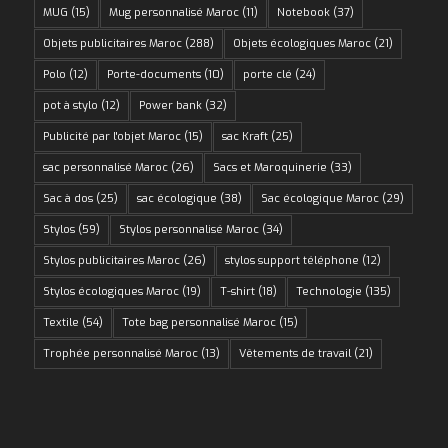
MUG
(15)
Mug personnalisé Maroc
(11)
Notebook
(37)
Objets publicitaires Maroc
(288)
Objets écologiques Maroc
(21)
Polo
(12)
Porte-documents
(10)
porte clé
(24)
pot à stylo
(12)
Power bank
(32)
Publicité par l'objet Maroc
(15)
sac Kraft
(25)
sac personnalisé Maroc
(26)
Sacs et Maroquinerie
(33)
Sac à dos
(25)
sac écologique
(38)
Sac écologique Maroc
(29)
Stylos
(59)
Stylos personnalisé Maroc
(34)
Stylos publicitaires Maroc
(26)
stylos support téléphone
(12)
Stylos écologiques Maroc
(19)
T-shirt
(18)
Technologie
(135)
Textile
(54)
Tote bag personnalisé Maroc
(15)
Trophée personnalisé Maroc
(13)
Vêtements de travail
(21)