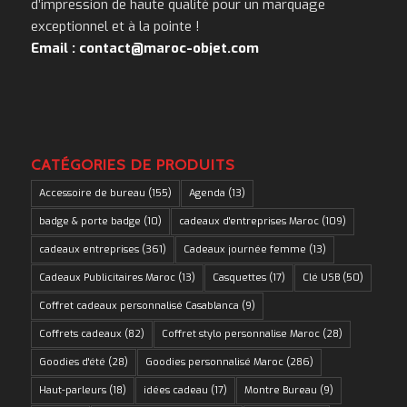
d’impression de haute qualité pour un marquage
exceptionnel et à la pointe !
Email : contact@maroc-objet.com
CATÉGORIES DE PRODUITS
Accessoire de bureau
(155)
Agenda
(13)
badge & porte badge
(10)
cadeaux d'entreprises Maroc
(109)
cadeaux entreprises
(361)
Cadeaux journée femme
(13)
Cadeaux Publicitaires Maroc
(13)
Casquettes
(17)
Clé USB
(50)
Coffret cadeaux personnalisé Casablanca
(9)
Coffrets cadeaux
(82)
Coffret stylo personnalise Maroc
(28)
Goodies d'été
(28)
Goodies personnalisé Maroc
(286)
Haut-parleurs
(18)
idées cadeau
(17)
Montre Bureau
(9)