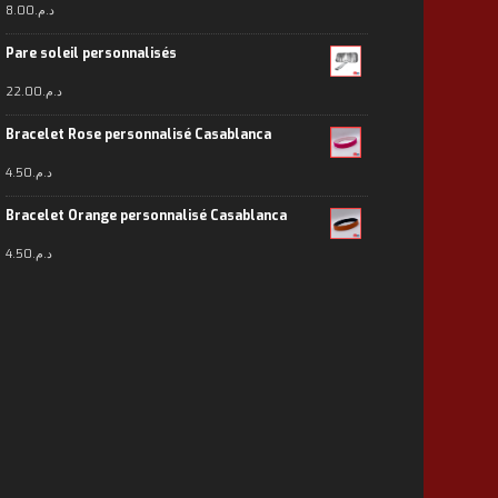
8.00
د.م.
Pare soleil personnalisés
22.00
د.م.
Bracelet Rose personnalisé Casablanca
4.50
د.م.
Bracelet Orange personnalisé Casablanca
4.50
د.م.