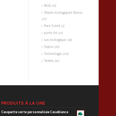
MUG
(15)
Objets écologiques Maroc
(27)
Pare Soleil
(3)
porte clé
(24)
sac écologique
(38)
Stylos
(59)
Technologie
(135)
Textile
(54)
PRODUITS À LA UNE
Casquette verte personnalisée Casablanca