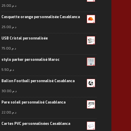
25.00
د.م.
Casquette orange personnalisée Casablanca
25.00
د.م.
USB Cristal personnalisée
75.00
د.م.
stylo parker personnalisé Maroc
5.50
د.م.
Ballon Football personnalisé Casablanca
30.00
د.م.
Pare soleil personnalisé Casablanca
22.00
د.م.
Cartes PVC personnalisées Casablanca