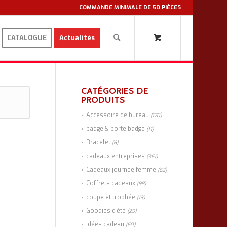
COMMANDE MINIMALE DE 50 PIÈCES
CATALOGUE
Actualités
CATÉGORIES DE
PRODUITS
Accessoire de bureau
(170)
badge & porte badge
(11)
Bracelet
(6)
cadeaux entreprises
(361)
Cadeaux journée femme
(62)
Coffrets cadeaux
(98)
coupe et trophée
(13)
Goodies d'été
(29)
idées cadeau
(60)