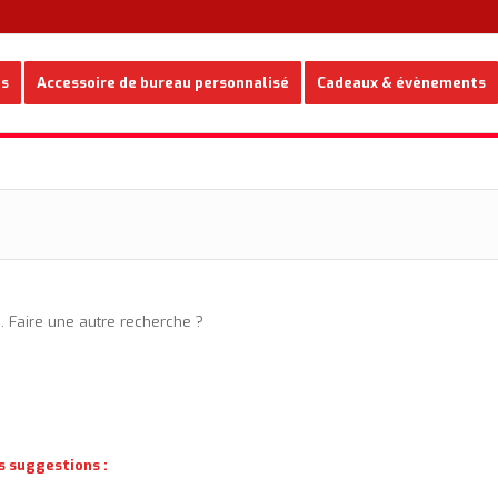
es
Accessoire de bureau personnalisé
Cadeaux & évènements
e. Faire une autre recherche ?
s suggestions :