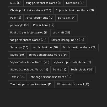
MUG
(15)
Mug personnalisé Maroc
(11)
Notebook
(37)
Objets publicitaires Maroc
(288)
Objets écologiques Maroc
(21)
Polo
(12)
Porte-documents
(10)
porte clé
(24)
pot à stylo
(12)
Power bank
(32)
Publicité par l'objet Maroc
(15)
sac Kraft
(25)
sac personnalisé Maroc
(26)
Sacs et Maroquinerie
(33)
Sac à dos
(25)
sac écologique
(38)
Sac écologique Maroc
(29)
Stylos
(59)
Stylos personnalisé Maroc
(34)
Stylos publicitaires Maroc
(26)
stylos support téléphone
(12)
Stylos écologiques Maroc
(19)
T-shirt
(18)
Technologie
(135)
Textile
(54)
Tote bag personnalisé Maroc
(15)
Trophée personnalisé Maroc
(13)
Vêtements de travail
(21)