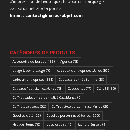
d’impression de haute qualité pour un marquage
exceptionnel et à la pointe !
Email : contact@maroc-objet.com
CATÉGORIES DE PRODUITS
Accessoire de bureau
(155)
Agenda
(13)
badge & porte badge
(10)
cadeaux d'entreprises Maroc
(109)
cadeaux entreprises
(361)
Cadeaux journée femme
(13)
Cadeaux Publicitaires Maroc
(13)
Casquettes
(17)
Clé USB
(50)
Coffret cadeaux personnalisé Casablanca
(9)
Coffrets cadeaux
(82)
Coffret stylo personnalise Maroc
(28)
Goodies d'été
(28)
Goodies personnalisé Maroc
(286)
Haut-parleurs
(18)
idées cadeau
(17)
Montre Bureau
(9)