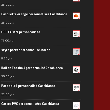
25.00
د.م.
Casquette orange personnalisée Casablanca
25.00
د.م.
USB Cristal personnalisée
75.00
د.م.
stylo parker personnalisé Maroc
5.50
د.م.
Ballon Football personnalisé Casablanca
30.00
د.م.
Pare soleil personnalisé Casablanca
22.00
د.م.
Cartes PVC personnalisées Casablanca