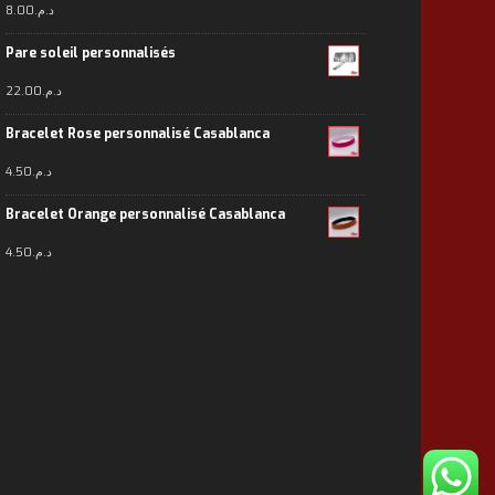
8.00
د.م.
Pare soleil personnalisés
22.00
د.م.
Bracelet Rose personnalisé Casablanca
4.50
د.م.
Bracelet Orange personnalisé Casablanca
4.50
د.م.