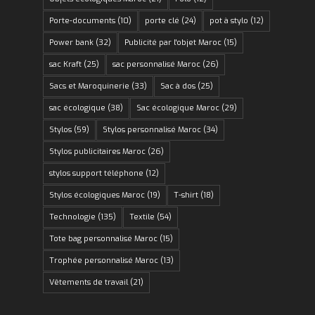
Porte-documents
(10)
porte clé
(24)
pot à stylo
(12)
Power bank
(32)
Publicité par l'objet Maroc
(15)
sac Kraft
(25)
sac personnalisé Maroc
(26)
Sacs et Maroquinerie
(33)
Sac à dos
(25)
sac écologique
(38)
Sac écologique Maroc
(29)
Stylos
(59)
Stylos personnalisé Maroc
(34)
Stylos publicitaires Maroc
(26)
stylos support téléphone
(12)
Stylos écologiques Maroc
(19)
T-shirt
(18)
Technologie
(135)
Textile
(54)
Tote bag personnalisé Maroc
(15)
Trophée personnalisé Maroc
(13)
Vêtements de travail
(21)