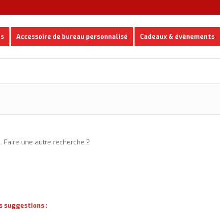
es
Accessoire de bureau personnalisé
Cadeaux & évènements
e. Faire une autre recherche ?
s suggestions :