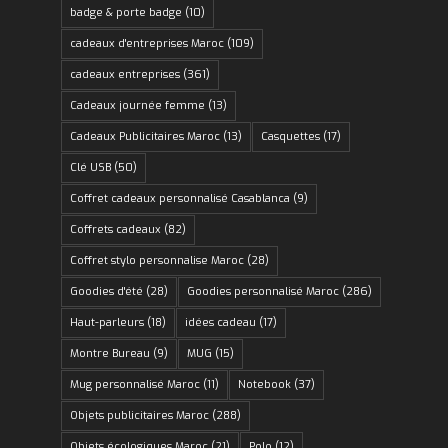
badge & porte badge
(10)
cadeaux d'entreprises Maroc
(109)
cadeaux entreprises
(361)
Cadeaux journée femme
(13)
Cadeaux Publicitaires Maroc
(13)
Casquettes
(17)
Clé USB
(50)
Coffret cadeaux personnalisé Casablanca
(9)
Coffrets cadeaux
(82)
Coffret stylo personnalise Maroc
(28)
Goodies d'été
(28)
Goodies personnalisé Maroc
(286)
Haut-parleurs
(18)
idées cadeau
(17)
Montre Bureau
(9)
MUG
(15)
Mug personnalisé Maroc
(11)
Notebook
(37)
Objets publicitaires Maroc
(288)
Objets écologiques Maroc
(21)
Polo
(12)