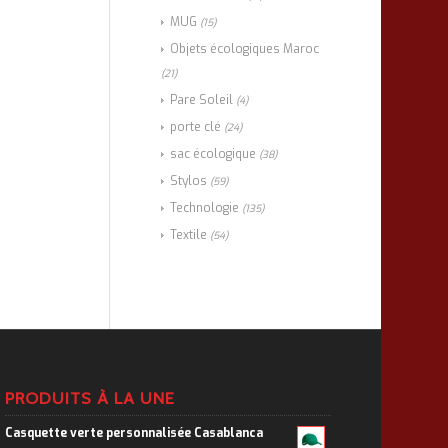
MUG
(15)
Objets écologiques Maroc
(21)
Pare Soleil
(4)
porte clé
(24)
sac écologique
(38)
Stylos
(59)
Technologie
(135)
Textile
(54)
PRODUITS À LA UNE
Casquette verte personnalisée Casablanca