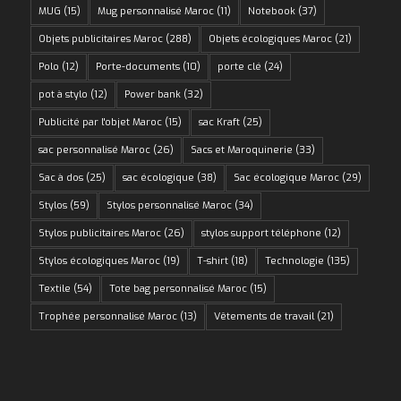
MUG
(15)
Mug personnalisé Maroc
(11)
Notebook
(37)
Objets publicitaires Maroc
(288)
Objets écologiques Maroc
(21)
Polo
(12)
Porte-documents
(10)
porte clé
(24)
pot à stylo
(12)
Power bank
(32)
Publicité par l'objet Maroc
(15)
sac Kraft
(25)
sac personnalisé Maroc
(26)
Sacs et Maroquinerie
(33)
Sac à dos
(25)
sac écologique
(38)
Sac écologique Maroc
(29)
Stylos
(59)
Stylos personnalisé Maroc
(34)
Stylos publicitaires Maroc
(26)
stylos support téléphone
(12)
Stylos écologiques Maroc
(19)
T-shirt
(18)
Technologie
(135)
Textile
(54)
Tote bag personnalisé Maroc
(15)
Trophée personnalisé Maroc
(13)
Vêtements de travail
(21)