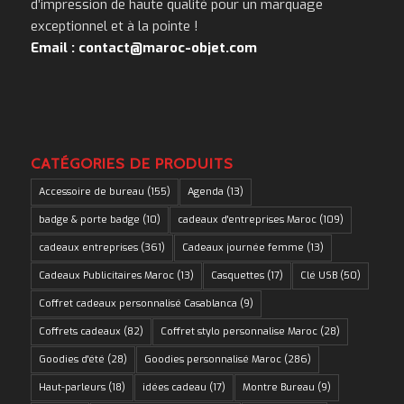
d’impression de haute qualité pour un marquage
exceptionnel et à la pointe !
Email : contact@maroc-objet.com
CATÉGORIES DE PRODUITS
Accessoire de bureau
(155)
Agenda
(13)
badge & porte badge
(10)
cadeaux d'entreprises Maroc
(109)
cadeaux entreprises
(361)
Cadeaux journée femme
(13)
Cadeaux Publicitaires Maroc
(13)
Casquettes
(17)
Clé USB
(50)
Coffret cadeaux personnalisé Casablanca
(9)
Coffrets cadeaux
(82)
Coffret stylo personnalise Maroc
(28)
Goodies d'été
(28)
Goodies personnalisé Maroc
(286)
Haut-parleurs
(18)
idées cadeau
(17)
Montre Bureau
(9)