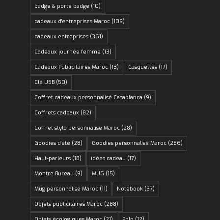
badge & porte badge
(10)
cadeaux d'entreprises Maroc
(109)
cadeaux entreprises
(361)
Cadeaux journée femme
(13)
Cadeaux Publicitaires Maroc
(13)
Casquettes
(17)
Clé USB
(50)
Coffret cadeaux personnalisé Casablanca
(9)
Coffrets cadeaux
(82)
Coffret stylo personnalise Maroc
(28)
Goodies d'été
(28)
Goodies personnalisé Maroc
(286)
Haut-parleurs
(18)
idées cadeau
(17)
Montre Bureau
(9)
MUG
(15)
Mug personnalisé Maroc
(11)
Notebook
(37)
Objets publicitaires Maroc
(288)
Objets écologiques Maroc
(21)
Polo
(12)