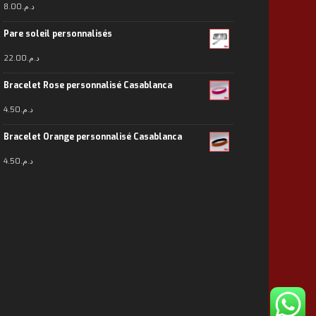
8.00
د.م.
Pare soleil personnalisés
22.00
د.م.
Bracelet Rose personnalisé Casablanca
4.50
د.م.
Bracelet Orange personnalisé Casablanca
4.50
د.م.