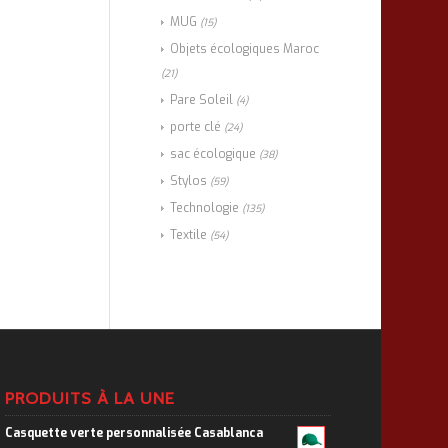
MUG
(15)
Objets écologiques Maroc
(21)
Pare Soleil
(4)
porte clé
(24)
sac écologique
(38)
Stylos
(59)
Technologie
(135)
Textile
(54)
PRODUITS À LA UNE
Casquette verte personnalisée Casablanca