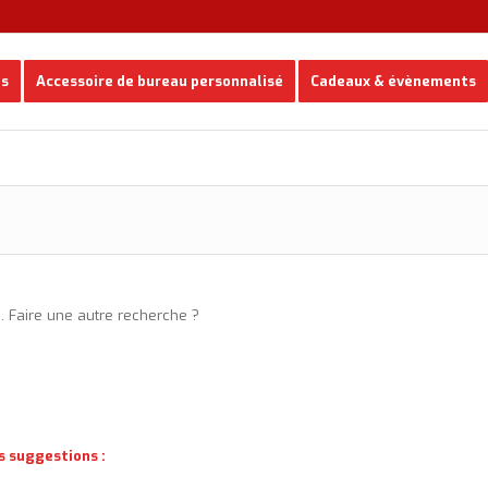
es
Accessoire de bureau personnalisé
Cadeaux & évènements
e. Faire une autre recherche ?
s suggestions :