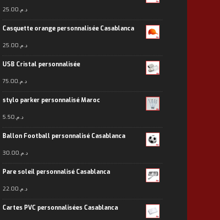
25.00
د.م.
Casquette orange personnalisée Casablanca
25.00
د.م.
USB Cristal personnalisée
75.00
د.م.
stylo parker personnalisé Maroc
5.50
د.م.
Ballon Football personnalisé Casablanca
30.00
د.م.
Pare soleil personnalisé Casablanca
22.00
د.م.
Cartes PVC personnalisées Casablanca