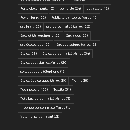
Porte-documents
(10)
porte clé
(24)
pot à stylo
(12)
Power bank
(32)
Publicité par l'objet Maroc
(15)
sac Kraft
(25)
sac personnalisé Maroc
(26)
Sacs et Maroquinerie
(33)
Sac à dos
(25)
sac écologique
(38)
Sac écologique Maroc
(29)
Stylos
(59)
Stylos personnalisé Maroc
(34)
Stylos publicitaires Maroc
(26)
stylos support téléphone
(12)
Stylos écologiques Maroc
(19)
T-shirt
(18)
Technologie
(135)
Textile
(54)
Tote bag personnalisé Maroc
(15)
Trophée personnalisé Maroc
(13)
Vêtements de travail
(21)