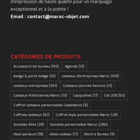
d’impression de haute qualité pour un marquage
exceptionnel et à la pointe !
Email : contact@maroc-objet.com
CATÉGORIES DE PRODUITS
Accessoire de bureau
(155)
Agenda
(13)
badge & porte badge
(10)
cadeaux d'entreprises Maroc
(109)
cadeaux entreprises
(361)
Cadeaux journée femme
(13)
Cadeaux Publicitaires Maroc
(13)
Casquettes
(17)
Clé USB
(50)
Coffret cadeaux personnalisé Casablanca
(9)
Coffrets cadeaux
(82)
Coffret stylo personnalise Maroc
(28)
Goodies d'été
(28)
Goodies personnalisé Maroc
(286)
Haut-parleurs
(18)
idées cadeau
(17)
Montre Bureau
(9)