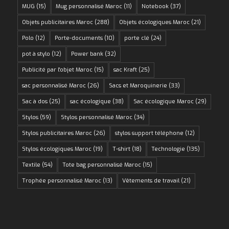
MUG
(15)
Mug personnalisé Maroc
(11)
Notebook
(37)
Objets publicitaires Maroc
(288)
Objets écologiques Maroc
(21)
Polo
(12)
Porte-documents
(10)
porte clé
(24)
pot à stylo
(12)
Power bank
(32)
Publicité par l'objet Maroc
(15)
sac Kraft
(25)
sac personnalisé Maroc
(26)
Sacs et Maroquinerie
(33)
Sac à dos
(25)
sac écologique
(38)
Sac écologique Maroc
(29)
Stylos
(59)
Stylos personnalisé Maroc
(34)
Stylos publicitaires Maroc
(26)
stylos support téléphone
(12)
Stylos écologiques Maroc
(19)
T-shirt
(18)
Technologie
(135)
Textile
(54)
Tote bag personnalisé Maroc
(15)
Trophée personnalisé Maroc
(13)
Vêtements de travail
(21)