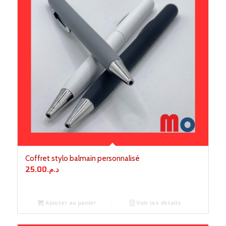
Coffret stylo balmain personnalisé
25.00
د.م.
Ajouter au panier
Voir les détails