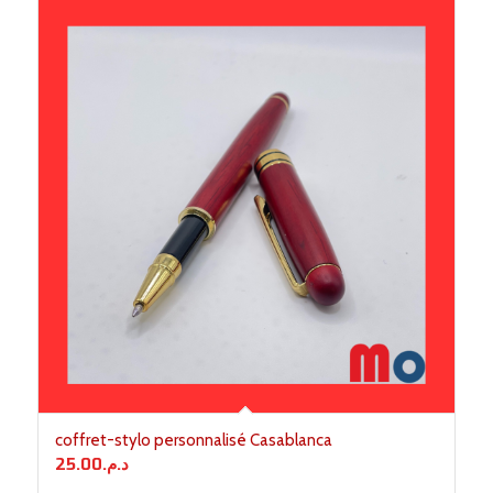
coffret-stylo personnalisé Casablanca
25.00
د.م.