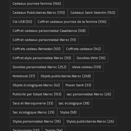
Cadeaux journée femme
(166)
Cadeaux Publicitaires Maroc
(170)
Cadeaux Saint Valentin
(150)
Clé USB
(50)
Coffret cadeaux journée de la femme
(106)
Coffret cadeaux personnalisé Casablanca
(108)
Coffret cadeaux personnalisé Maroc
(111)
Coffrets cadeau Ramadan
(101)
Coffrets cadeaux
(142)
Coffret stylo personnalise Maroc
(30)
Goodies d'été
(36)
Goodies personnalisé Maroc
(252)
idées cadeau
(139)
Notebook
(37)
Objets publicitaires Maroc
(268)
Objets écologiques Maroc
(42)
Power bank
(33)
Publicité par l'objet Maroc
(153)
sac personnalisé Maroc
(26)
Sacs et Maroquinerie
(33)
sac écologique
(38)
Sac écologique Maroc
(29)
Stylos
(58)
Stylos personnalisé Maroc
(35)
Stylos publicitaires Maroc
(26)
Technologie
(131)
Textile
(54)