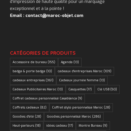
d’impression de haute qualité pour un marquage
exceptionnel et à la pointe !
Email : contact@maroc-objet.com
CATÉGORIES DE PRODUITS
Accessoire de bureau
(155)
Agenda
(13)
badge & porte badge
(10)
cadeaux d'entreprises Maroc
(109)
cadeaux entreprises
(361)
Cadeaux journée femme
(13)
Cadeaux Publicitaires Maroc
(13)
Casquettes
(17)
Clé USB
(50)
Coffret cadeaux personnalisé Casablanca
(9)
Coffrets cadeaux
(82)
Coffret stylo personnalise Maroc
(28)
Goodies d'été
(28)
Goodies personnalisé Maroc
(286)
Haut-parleurs
(18)
idées cadeau
(17)
Montre Bureau
(9)