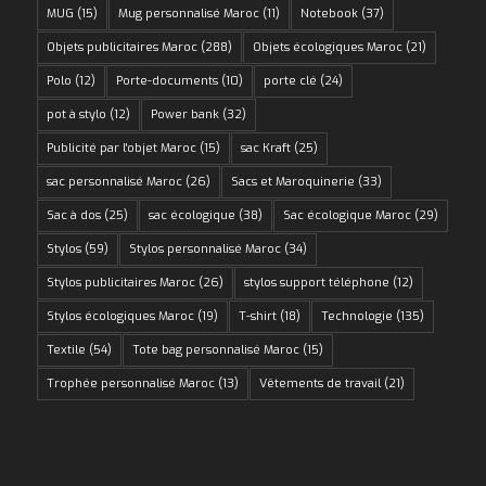
MUG
(15)
Mug personnalisé Maroc
(11)
Notebook
(37)
Objets publicitaires Maroc
(288)
Objets écologiques Maroc
(21)
Polo
(12)
Porte-documents
(10)
porte clé
(24)
pot à stylo
(12)
Power bank
(32)
Publicité par l'objet Maroc
(15)
sac Kraft
(25)
sac personnalisé Maroc
(26)
Sacs et Maroquinerie
(33)
Sac à dos
(25)
sac écologique
(38)
Sac écologique Maroc
(29)
Stylos
(59)
Stylos personnalisé Maroc
(34)
Stylos publicitaires Maroc
(26)
stylos support téléphone
(12)
Stylos écologiques Maroc
(19)
T-shirt
(18)
Technologie
(135)
Textile
(54)
Tote bag personnalisé Maroc
(15)
Trophée personnalisé Maroc
(13)
Vêtements de travail
(21)