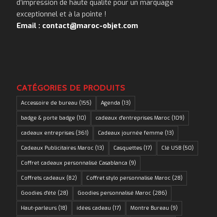
d’impression de haute qualité pour un marquage
exceptionnel et à la pointe !
Email : contact@maroc-objet.com
CATÉGORIES DE PRODUITS
Accessoire de bureau
(155)
Agenda
(13)
badge & porte badge
(10)
cadeaux d'entreprises Maroc
(109)
cadeaux entreprises
(361)
Cadeaux journée femme
(13)
Cadeaux Publicitaires Maroc
(13)
Casquettes
(17)
Clé USB
(50)
Coffret cadeaux personnalisé Casablanca
(9)
Coffrets cadeaux
(82)
Coffret stylo personnalise Maroc
(28)
Goodies d'été
(28)
Goodies personnalisé Maroc
(286)
Haut-parleurs
(18)
idées cadeau
(17)
Montre Bureau
(9)