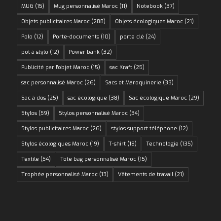
MUG
(15)
Mug personnalisé Maroc
(11)
Notebook
(37)
Objets publicitaires Maroc
(288)
Objets écologiques Maroc
(21)
Polo
(12)
Porte-documents
(10)
porte clé
(24)
pot à stylo
(12)
Power bank
(32)
Publicité par l'objet Maroc
(15)
sac Kraft
(25)
sac personnalisé Maroc
(26)
Sacs et Maroquinerie
(33)
Sac à dos
(25)
sac écologique
(38)
Sac écologique Maroc
(29)
Stylos
(59)
Stylos personnalisé Maroc
(34)
Stylos publicitaires Maroc
(26)
stylos support téléphone
(12)
Stylos écologiques Maroc
(19)
T-shirt
(18)
Technologie
(135)
Textile
(54)
Tote bag personnalisé Maroc
(15)
Trophée personnalisé Maroc
(13)
Vêtements de travail
(21)