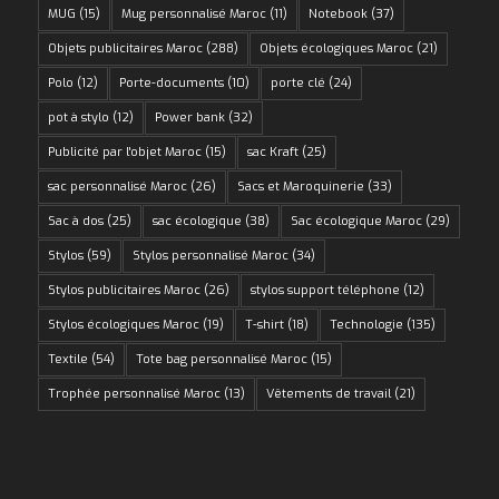
MUG
(15)
Mug personnalisé Maroc
(11)
Notebook
(37)
Objets publicitaires Maroc
(288)
Objets écologiques Maroc
(21)
Polo
(12)
Porte-documents
(10)
porte clé
(24)
pot à stylo
(12)
Power bank
(32)
Publicité par l'objet Maroc
(15)
sac Kraft
(25)
sac personnalisé Maroc
(26)
Sacs et Maroquinerie
(33)
Sac à dos
(25)
sac écologique
(38)
Sac écologique Maroc
(29)
Stylos
(59)
Stylos personnalisé Maroc
(34)
Stylos publicitaires Maroc
(26)
stylos support téléphone
(12)
Stylos écologiques Maroc
(19)
T-shirt
(18)
Technologie
(135)
Textile
(54)
Tote bag personnalisé Maroc
(15)
Trophée personnalisé Maroc
(13)
Vêtements de travail
(21)