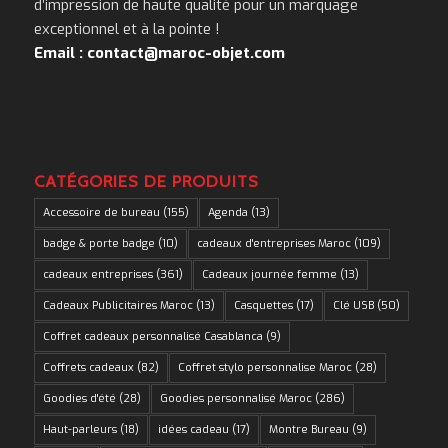
d’impression de haute qualité pour un marquage
exceptionnel et à la pointe !
Email : contact@maroc-objet.com
CATÉGORIES DE PRODUITS
Accessoire de bureau
(155)
Agenda
(13)
badge & porte badge
(10)
cadeaux d'entreprises Maroc
(109)
cadeaux entreprises
(361)
Cadeaux journée femme
(13)
Cadeaux Publicitaires Maroc
(13)
Casquettes
(17)
Clé USB
(50)
Coffret cadeaux personnalisé Casablanca
(9)
Coffrets cadeaux
(82)
Coffret stylo personnalise Maroc
(28)
Goodies d'été
(28)
Goodies personnalisé Maroc
(286)
Haut-parleurs
(18)
idées cadeau
(17)
Montre Bureau
(9)