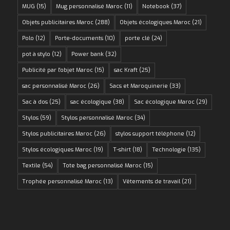
MUG
(15)
Mug personnalisé Maroc
(11)
Notebook
(37)
Objets publicitaires Maroc
(288)
Objets écologiques Maroc
(21)
Polo
(12)
Porte-documents
(10)
porte clé
(24)
pot à stylo
(12)
Power bank
(32)
Publicité par l'objet Maroc
(15)
sac Kraft
(25)
sac personnalisé Maroc
(26)
Sacs et Maroquinerie
(33)
Sac à dos
(25)
sac écologique
(38)
Sac écologique Maroc
(29)
Stylos
(59)
Stylos personnalisé Maroc
(34)
Stylos publicitaires Maroc
(26)
stylos support téléphone
(12)
Stylos écologiques Maroc
(19)
T-shirt
(18)
Technologie
(135)
Textile
(54)
Tote bag personnalisé Maroc
(15)
Trophée personnalisé Maroc
(13)
Vêtements de travail
(21)