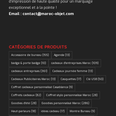
d’impression de haute qualité pour un marquage
exceptionnel et à la pointe !
Email : contact@maroc-objet.com
CATÉGORIES DE PRODUITS
Accessoire de bureau
(155)
Agenda
(13)
badge & porte badge
(10)
cadeaux d'entreprises Maroc
(109)
cadeaux entreprises
(361)
Cadeaux journée femme
(13)
Cadeaux Publicitaires Maroc
(13)
Casquettes
(17)
Clé USB
(50)
Coffret cadeaux personnalisé Casablanca
(9)
Coffrets cadeaux
(82)
Coffret stylo personnalise Maroc
(28)
Goodies d'été
(28)
Goodies personnalisé Maroc
(286)
Haut-parleurs
(18)
idées cadeau
(17)
Montre Bureau
(9)