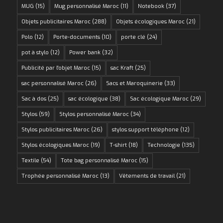
MUG
(15)
Mug personnalisé Maroc
(11)
Notebook
(37)
Objets publicitaires Maroc
(288)
Objets écologiques Maroc
(21)
Polo
(12)
Porte-documents
(10)
porte clé
(24)
pot à stylo
(12)
Power bank
(32)
Publicité par l'objet Maroc
(15)
sac Kraft
(25)
sac personnalisé Maroc
(26)
Sacs et Maroquinerie
(33)
Sac à dos
(25)
sac écologique
(38)
Sac écologique Maroc
(29)
Stylos
(59)
Stylos personnalisé Maroc
(34)
Stylos publicitaires Maroc
(26)
stylos support téléphone
(12)
Stylos écologiques Maroc
(19)
T-shirt
(18)
Technologie
(135)
Textile
(54)
Tote bag personnalisé Maroc
(15)
Trophée personnalisé Maroc
(13)
Vêtements de travail
(21)