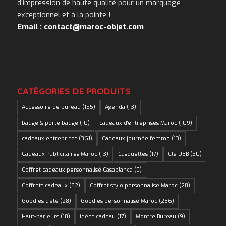
d’impression de haute qualité pour un marquage
exceptionnel et à la pointe !
Email : contact@maroc-objet.com
CATÉGORIES DE PRODUITS
Accessoire de bureau
(155)
Agenda
(13)
badge & porte badge
(10)
cadeaux d'entreprises Maroc
(109)
cadeaux entreprises
(361)
Cadeaux journée femme
(13)
Cadeaux Publicitaires Maroc
(13)
Casquettes
(17)
Clé USB
(50)
Coffret cadeaux personnalisé Casablanca
(9)
Coffrets cadeaux
(82)
Coffret stylo personnalise Maroc
(28)
Goodies d'été
(28)
Goodies personnalisé Maroc
(286)
Haut-parleurs
(18)
idées cadeau
(17)
Montre Bureau
(9)