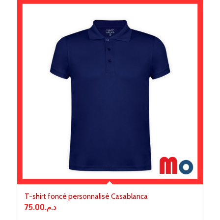
T-shirt foncé personnalisé Casablanca
75.00
د.م.