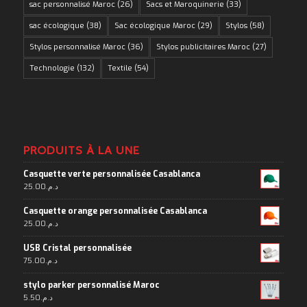
sac personnalisé Maroc
(26)
Sacs et Maroquinerie
(33)
sac écologique
(38)
Sac écologique Maroc
(29)
Stylos
(58)
Stylos personnalisé Maroc
(36)
Stylos publicitaires Maroc
(27)
Technologie
(132)
Textile
(54)
PRODUITS À LA UNE
Casquette verte personnalisée Casablanca
25.00
د.م.
Casquette orange personnalisée Casablanca
25.00
د.م.
USB Cristal personnalisée
75.00
د.م.
stylo parker personnalisé Maroc
5.50
د.م.