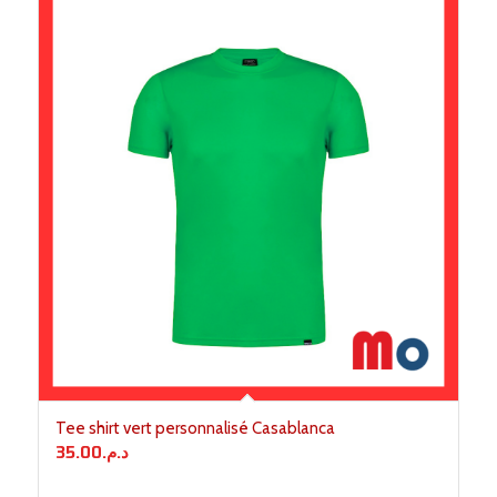
Tee shirt vert personnalisé Casablanca
35.00
د.م.