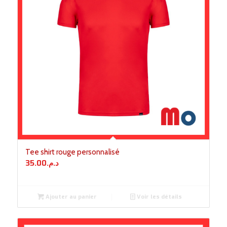
Tee shirt rouge personnalisé
35.00
د.م.
Ajouter au panier
Voir les détails