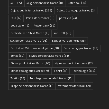
MUG
(15)
Mug personnalisé Maroc
(11)
Notebook
(37)
Objets publicitaires Maroc
(288)
Objets écologiques Maroc
(21)
Polo
(12)
Porte-documents
(10)
porte clé
(24)
pot à stylo
(12)
Power bank
(32)
Publicité par l'objet Maroc
(15)
sac Kraft
(25)
sac personnalisé Maroc
(26)
Sacs et Maroquinerie
(33)
Sac à dos
(25)
sac écologique
(38)
Sac écologique Maroc
(29)
Stylos
(59)
Stylos personnalisé Maroc
(34)
Stylos publicitaires Maroc
(26)
stylos support téléphone
(12)
Stylos écologiques Maroc
(19)
T-shirt
(18)
Technologie
(135)
Textile
(54)
Tote bag personnalisé Maroc
(15)
Trophée personnalisé Maroc
(13)
Vêtements de travail
(21)