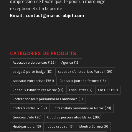
d’impression de haute qualité pour un marquage
exceptionnel et à la pointe !
Email : contact@maroc-objet.com
CATÉGORIES DE PRODUITS
Accessoire de bureau
(155)
Agenda
(13)
badge & porte badge
(10)
cadeaux d'entreprises Maroc
(109)
cadeaux entreprises
(361)
Cadeaux journée femme
(13)
Cadeaux Publicitaires Maroc
(13)
Casquettes
(17)
Clé USB
(50)
Coffret cadeaux personnalisé Casablanca
(9)
Coffrets cadeaux
(82)
Coffret stylo personnalise Maroc
(28)
Goodies d'été
(28)
Goodies personnalisé Maroc
(286)
Haut-parleurs
(18)
idées cadeau
(17)
Montre Bureau
(9)