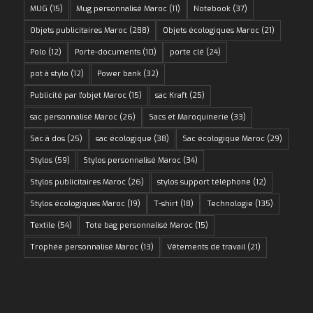
MUG
(15)
Mug personnalisé Maroc
(11)
Notebook
(37)
Objets publicitaires Maroc
(288)
Objets écologiques Maroc
(21)
Polo
(12)
Porte-documents
(10)
porte clé
(24)
pot à stylo
(12)
Power bank
(32)
Publicité par l'objet Maroc
(15)
sac Kraft
(25)
sac personnalisé Maroc
(26)
Sacs et Maroquinerie
(33)
Sac à dos
(25)
sac écologique
(38)
Sac écologique Maroc
(29)
Stylos
(59)
Stylos personnalisé Maroc
(34)
Stylos publicitaires Maroc
(26)
stylos support téléphone
(12)
Stylos écologiques Maroc
(19)
T-shirt
(18)
Technologie
(135)
Textile
(54)
Tote bag personnalisé Maroc
(15)
Trophée personnalisé Maroc
(13)
Vêtements de travail
(21)