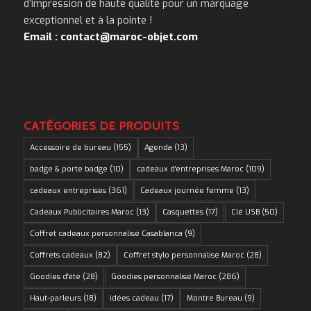
d’impression de haute qualité pour un marquage
exceptionnel et à la pointe !
Email : contact@maroc-objet.com
CATÉGORIES DE PRODUITS
Accessoire de bureau
(155)
Agenda
(13)
badge & porte badge
(10)
cadeaux d'entreprises Maroc
(109)
cadeaux entreprises
(361)
Cadeaux journée femme
(13)
Cadeaux Publicitaires Maroc
(13)
Casquettes
(17)
Clé USB
(50)
Coffret cadeaux personnalisé Casablanca
(9)
Coffrets cadeaux
(82)
Coffret stylo personnalise Maroc
(28)
Goodies d'été
(28)
Goodies personnalisé Maroc
(286)
Haut-parleurs
(18)
idées cadeau
(17)
Montre Bureau
(9)