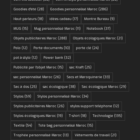
Goodies d'été
(28)
Goodies personnalisé Maroc
(286)
Haut-parleurs
(18)
idées cadeau
(17)
Montre Bureau
(9)
MUG
(15)
Mug personnalisé Maroc
(11)
Notebook
(37)
Objets publicitaires Maroc
(288)
Objets écologiques Maroc
(21)
Polo
(12)
Porte-documents
(10)
porte clé
(24)
pot à stylo
(12)
Power bank
(32)
Publicité par l'objet Maroc
(15)
sac Kraft
(25)
sac personnalisé Maroc
(26)
Sacs et Maroquinerie
(33)
Sac à dos
(25)
sac écologique
(38)
Sac écologique Maroc
(29)
Stylos
(59)
Stylos personnalisé Maroc
(34)
Stylos publicitaires Maroc
(26)
stylos support téléphone
(12)
Stylos écologiques Maroc
(19)
T-shirt
(18)
Technologie
(135)
Textile
(54)
Tote bag personnalisé Maroc
(15)
Trophée personnalisé Maroc
(13)
Vêtements de travail
(21)