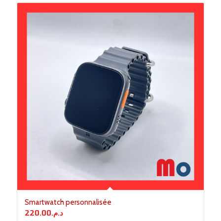
Smartwatch personnalisée
220.00
د.م.