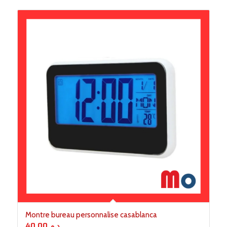
Montre bureau personnalise casablanca
40.00
د.م.