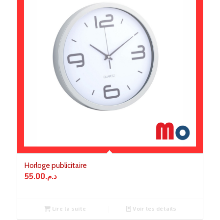
Horloge publicitaire
55.00
د.م.
Lire la suite
Voir les détails