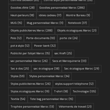
Coffrets cadeaux
(82)
Coffret stylo personnalise Maroc
(28)
Goodies d'été
(28)
Goodies personnalisé Maroc
(286)
Haut-parleurs
(18)
idées cadeau
(17)
Montre Bureau
(9)
MUG
(15)
Mug personnalisé Maroc
(11)
Notebook
(37)
Objets publicitaires Maroc
(288)
Objets écologiques Maroc
(21)
Polo
(12)
Porte-documents
(10)
porte clé
(24)
pot à stylo
(12)
Power bank
(32)
Publicité par l'objet Maroc
(15)
sac Kraft
(25)
sac personnalisé Maroc
(26)
Sacs et Maroquinerie
(33)
Sac à dos
(25)
sac écologique
(38)
Sac écologique Maroc
(29)
Stylos
(59)
Stylos personnalisé Maroc
(34)
Stylos publicitaires Maroc
(26)
stylos support téléphone
(12)
Stylos écologiques Maroc
(19)
T-shirt
(18)
Technologie
(135)
Textile
(54)
Tote bag personnalisé Maroc
(15)
Trophée personnalisé Maroc
(13)
Vêtements de travail
(21)