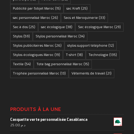
Publicité par l'objet Maroc
(15)
sac Kraft
(25)
sac personnalisé Maroc
(26)
Sacs et Maroquinerie
(33)
Sac à dos
(25)
sac écologique
(38)
Sac écologique Maroc
(29)
Stylos
(59)
Stylos personnalisé Maroc
(34)
Stylos publicitaires Maroc
(26)
stylos support téléphone
(12)
Stylos écologiques Maroc
(19)
T-shirt
(18)
Technologie
(135)
Textile
(54)
Tote bag personnalisé Maroc
(15)
Trophée personnalisé Maroc
(13)
Vêtements de travail
(21)
PRODUITS À LA UNE
Casquette verte personnalisée Casablanca
25.00
د.م.