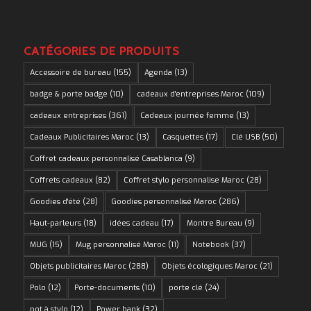
CATÉGORIES DE PRODUITS
Accessoire de bureau
(155)
Agenda
(13)
badge & porte badge
(10)
cadeaux d'entreprises Maroc
(109)
cadeaux entreprises
(361)
Cadeaux journée femme
(13)
Cadeaux Publicitaires Maroc
(13)
Casquettes
(17)
Clé USB
(50)
Coffret cadeaux personnalisé Casablanca
(9)
Coffrets cadeaux
(82)
Coffret stylo personnalise Maroc
(28)
Goodies d'été
(28)
Goodies personnalisé Maroc
(286)
Haut-parleurs
(18)
idées cadeau
(17)
Montre Bureau
(9)
MUG
(15)
Mug personnalisé Maroc
(11)
Notebook
(37)
Objets publicitaires Maroc
(288)
Objets écologiques Maroc
(21)
Polo
(12)
Porte-documents
(10)
porte clé
(24)
pot à stylo
(12)
Power bank
(32)