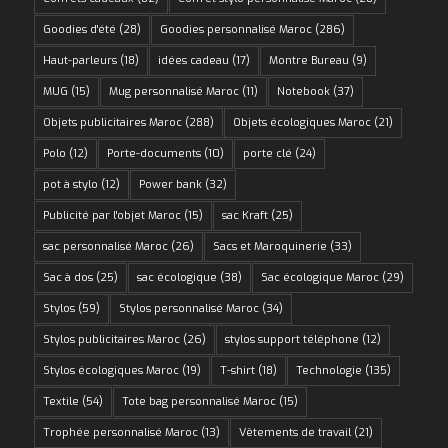
Goodies d'été
(28)
Goodies personnalisé Maroc
(286)
Haut-parleurs
(18)
idées cadeau
(17)
Montre Bureau
(9)
MUG
(15)
Mug personnalisé Maroc
(11)
Notebook
(37)
Objets publicitaires Maroc
(288)
Objets écologiques Maroc
(21)
Polo
(12)
Porte-documents
(10)
porte clé
(24)
pot à stylo
(12)
Power bank
(32)
Publicité par l'objet Maroc
(15)
sac Kraft
(25)
sac personnalisé Maroc
(26)
Sacs et Maroquinerie
(33)
Sac à dos
(25)
sac écologique
(38)
Sac écologique Maroc
(29)
Stylos
(59)
Stylos personnalisé Maroc
(34)
Stylos publicitaires Maroc
(26)
stylos support téléphone
(12)
Stylos écologiques Maroc
(19)
T-shirt
(18)
Technologie
(135)
Textile
(54)
Tote bag personnalisé Maroc
(15)
Trophée personnalisé Maroc
(13)
Vêtements de travail
(21)