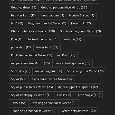
Goodies d'été
(28)
Goodies personnalisé Maroc
(286)
Haut-parleurs
(18)
idées cadeau
(17)
Montre Bureau
(9)
MUG
(15)
Mug personnalisé Maroc
(11)
Notebook
(37)
Objets publicitaires Maroc
(288)
Objets écologiques Maroc
(21)
Polo
(12)
Porte-documents
(10)
porte clé
(24)
pot à stylo
(12)
Power bank
(32)
Publicité par l'objet Maroc
(15)
sac Kraft
(25)
sac personnalisé Maroc
(26)
Sacs et Maroquinerie
(33)
Sac à dos
(25)
sac écologique
(38)
Sac écologique Maroc
(29)
Stylos
(59)
Stylos personnalisé Maroc
(34)
Stylos publicitaires Maroc
(26)
stylos support téléphone
(12)
Stylos écologiques Maroc
(19)
T-shirt
(18)
Technologie
(135)
Textile
(54)
Tote bag personnalisé Maroc
(15)
Trophée personnalisé Maroc
(13)
Vêtements de travail
(21)