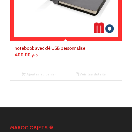
notebook avec clé USB personnalise
400.00
د.م.
Ajouter au panier
Voir les détails
MAROC OBJETS ®