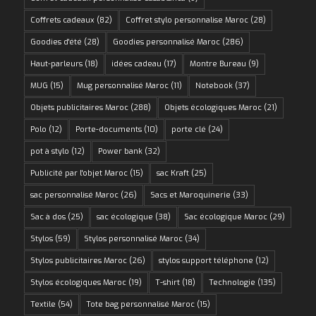
Coffrets cadeaux
(82)
Coffret stylo personnalise Maroc
(28)
Goodies d'été
(28)
Goodies personnalisé Maroc
(286)
Haut-parleurs
(18)
idées cadeau
(17)
Montre Bureau
(9)
MUG
(15)
Mug personnalisé Maroc
(11)
Notebook
(37)
Objets publicitaires Maroc
(288)
Objets écologiques Maroc
(21)
Polo
(12)
Porte-documents
(10)
porte clé
(24)
pot à stylo
(12)
Power bank
(32)
Publicité par l'objet Maroc
(15)
sac Kraft
(25)
sac personnalisé Maroc
(26)
Sacs et Maroquinerie
(33)
Sac à dos
(25)
sac écologique
(38)
Sac écologique Maroc
(29)
Stylos
(59)
Stylos personnalisé Maroc
(34)
Stylos publicitaires Maroc
(26)
stylos support téléphone
(12)
Stylos écologiques Maroc
(19)
T-shirt
(18)
Technologie
(135)
Textile
(54)
Tote bag personnalisé Maroc
(15)