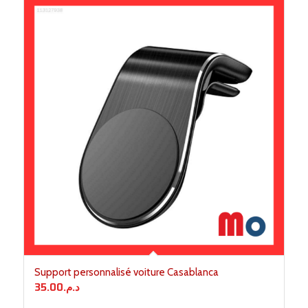
Support personnalisé voiture Casablanca
35.00
د.م.