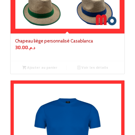
Chapeau liège personnalisé Casablanca
30.00
د.م.
Ajouter au panier
Voir les détails