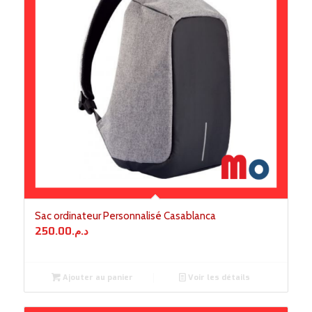
Sac ordinateur Personnalisé Casablanca
250.00
د.م.
Ajouter au panier
Voir les détails