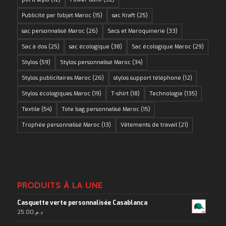
Publicité par l'objet Maroc
(15)
sac Kraft
(25)
sac personnalisé Maroc
(26)
Sacs et Maroquinerie
(33)
Sac à dos
(25)
sac écologique
(38)
Sac écologique Maroc
(29)
Stylos
(59)
Stylos personnalisé Maroc
(34)
Stylos publicitaires Maroc
(26)
stylos support téléphone
(12)
Stylos écologiques Maroc
(19)
T-shirt
(18)
Technologie
(135)
Textile
(54)
Tote bag personnalisé Maroc
(15)
Trophée personnalisé Maroc
(13)
Vêtements de travail
(21)
PRODUITS À LA UNE
Casquette verte personnalisée Casablanca
25.00
د.م.