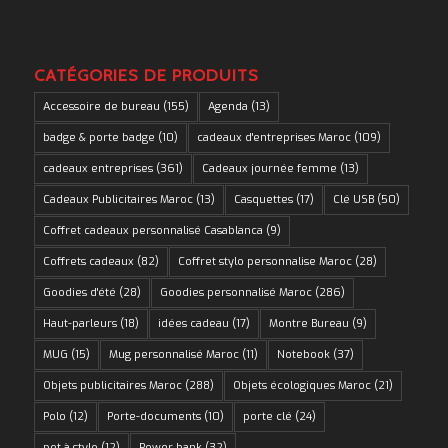
CATÉGORIES DE PRODUITS
Accessoire de bureau
(155)
Agenda
(13)
badge & porte badge
(10)
cadeaux d'entreprises Maroc
(109)
cadeaux entreprises
(361)
Cadeaux journée femme
(13)
Cadeaux Publicitaires Maroc
(13)
Casquettes
(17)
Clé USB
(50)
Coffret cadeaux personnalisé Casablanca
(9)
Coffrets cadeaux
(82)
Coffret stylo personnalise Maroc
(28)
Goodies d'été
(28)
Goodies personnalisé Maroc
(286)
Haut-parleurs
(18)
idées cadeau
(17)
Montre Bureau
(9)
MUG
(15)
Mug personnalisé Maroc
(11)
Notebook
(37)
Objets publicitaires Maroc
(288)
Objets écologiques Maroc
(21)
Polo
(12)
Porte-documents
(10)
porte clé
(24)
pot à stylo
(12)
Power bank
(32)