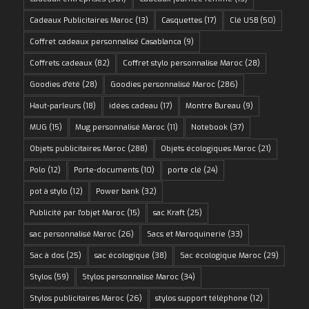
Cadeaux Publicitaires Maroc
(13)
Casquettes
(17)
Clé USB
(50)
Coffret cadeaux personnalisé Casablanca
(9)
Coffrets cadeaux
(82)
Coffret stylo personnalise Maroc
(28)
Goodies d'été
(28)
Goodies personnalisé Maroc
(286)
Haut-parleurs
(18)
idées cadeau
(17)
Montre Bureau
(9)
MUG
(15)
Mug personnalisé Maroc
(11)
Notebook
(37)
Objets publicitaires Maroc
(288)
Objets écologiques Maroc
(21)
Polo
(12)
Porte-documents
(10)
porte clé
(24)
pot à stylo
(12)
Power bank
(32)
Publicité par l'objet Maroc
(15)
sac Kraft
(25)
sac personnalisé Maroc
(26)
Sacs et Maroquinerie
(33)
Sac à dos
(25)
sac écologique
(38)
Sac écologique Maroc
(29)
Stylos
(59)
Stylos personnalisé Maroc
(34)
Stylos publicitaires Maroc
(26)
stylos support téléphone
(12)