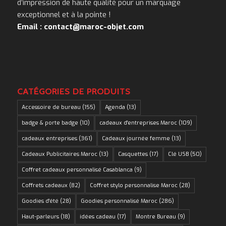
d’impression de haute qualité pour un marquage
exceptionnel et à la pointe !
Email : contact@maroc-objet.com
CATÉGORIES DE PRODUITS
Accessoire de bureau
(155)
Agenda
(13)
badge & porte badge
(10)
cadeaux d'entreprises Maroc
(109)
cadeaux entreprises
(361)
Cadeaux journée femme
(13)
Cadeaux Publicitaires Maroc
(13)
Casquettes
(17)
Clé USB
(50)
Coffret cadeaux personnalisé Casablanca
(9)
Coffrets cadeaux
(82)
Coffret stylo personnalise Maroc
(28)
Goodies d'été
(28)
Goodies personnalisé Maroc
(286)
Haut-parleurs
(18)
idées cadeau
(17)
Montre Bureau
(9)