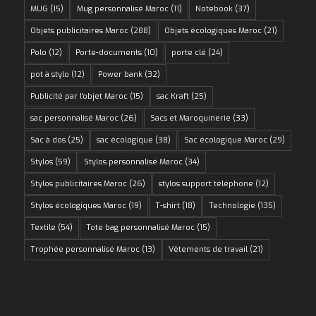
MUG
(15)
Mug personnalisé Maroc
(11)
Notebook
(37)
Objets publicitaires Maroc
(288)
Objets écologiques Maroc
(21)
Polo
(12)
Porte-documents
(10)
porte clé
(24)
pot à stylo
(12)
Power bank
(32)
Publicité par l'objet Maroc
(15)
sac Kraft
(25)
sac personnalisé Maroc
(26)
Sacs et Maroquinerie
(33)
Sac à dos
(25)
sac écologique
(38)
Sac écologique Maroc
(29)
Stylos
(59)
Stylos personnalisé Maroc
(34)
Stylos publicitaires Maroc
(26)
stylos support téléphone
(12)
Stylos écologiques Maroc
(19)
T-shirt
(18)
Technologie
(135)
Textile
(54)
Tote bag personnalisé Maroc
(15)
Trophée personnalisé Maroc
(13)
Vêtements de travail
(21)