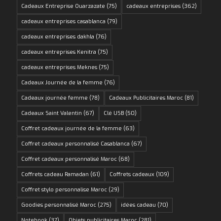
Cadeaux Entreprise Ouarzazate
(75)
cadeaux entreprises
(362)
cadeaux entreprises casablanca
(79)
cadeaux entreprises dakhla
(76)
cadeaux entreprises Kenitra
(75)
cadeaux entreprises Meknes
(75)
Cadeaux Journée de la femme
(76)
Cadeaux journée femme
(78)
Cadeaux Publicitaires Maroc
(81)
Cadeaux Saint Valentin
(67)
Clé USB
(50)
Coffret cadeaux journée de la femme
(63)
Coffret cadeaux personnalisé Casablanca
(67)
Coffret cadeaux personnalisé Maroc
(68)
Coffrets cadeau Ramadan
(61)
Coffrets cadeaux
(109)
Coffret stylo personnalise Maroc
(29)
Goodies personnalisé Maroc
(275)
idées cadeau
(70)
Notebook
(37)
Objets publicitaires Maroc
(281)