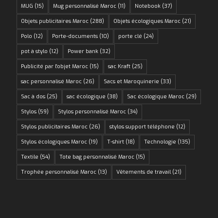
MUG
(15)
Mug personnalisé Maroc
(11)
Notebook
(37)
Objets publicitaires Maroc
(288)
Objets écologiques Maroc
(21)
Polo
(12)
Porte-documents
(10)
porte clé
(24)
pot à stylo
(12)
Power bank
(32)
Publicité par l'objet Maroc
(15)
sac Kraft
(25)
sac personnalisé Maroc
(26)
Sacs et Maroquinerie
(33)
Sac à dos
(25)
sac écologique
(38)
Sac écologique Maroc
(29)
Stylos
(59)
Stylos personnalisé Maroc
(34)
Stylos publicitaires Maroc
(26)
stylos support téléphone
(12)
Stylos écologiques Maroc
(19)
T-shirt
(18)
Technologie
(135)
Textile
(54)
Tote bag personnalisé Maroc
(15)
Trophée personnalisé Maroc
(13)
Vêtements de travail
(21)