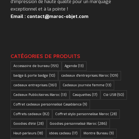
d’impression de haute qualité pour un marquage
exceptionnel et à la pointe !
Email : contact@maroc-objet.com
CATÉGORIES DE PRODUITS
Accessoire de bureau
(155)
Agenda
(13)
badge & porte badge
(10)
cadeaux d'entreprises Maroc
(109)
cadeaux entreprises
(361)
Cadeaux journée femme
(13)
Cadeaux Publicitaires Maroc
(13)
Casquettes
(17)
Clé USB
(50)
Coffret cadeaux personnalisé Casablanca
(9)
Coffrets cadeaux
(82)
Coffret stylo personnalise Maroc
(28)
Goodies d'été
(28)
Goodies personnalisé Maroc
(286)
Haut-parleurs
(18)
idées cadeau
(17)
Montre Bureau
(9)