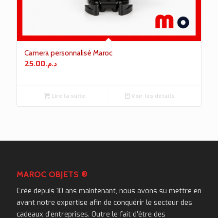
Camera personnalisé Maroc
25.00
د.م.
Lire la suite
Voir les détails
MAROC OBJETS ®
Crée depuis 10 ans maintenant, nous avons su mettre en
avant notre expertise afin de conquérir le secteur des
cadeaux d’entreprises. Outre le fait d’être des