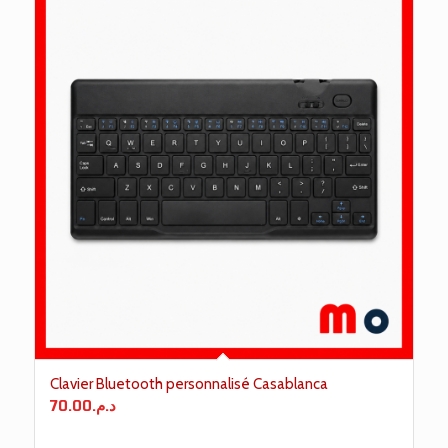
Clavier Bluetooth personnalisé Casablanca
70.00
د.م.