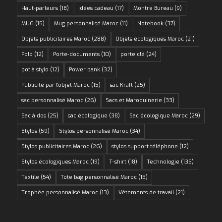
Haut-parleurs
(18)
idées cadeau
(17)
Montre Bureau
(9)
MUG
(15)
Mug personnalisé Maroc
(11)
Notebook
(37)
Objets publicitaires Maroc
(288)
Objets écologiques Maroc
(21)
Polo
(12)
Porte-documents
(10)
porte clé
(24)
pot à stylo
(12)
Power bank
(32)
Publicité par l'objet Maroc
(15)
sac Kraft
(25)
sac personnalisé Maroc
(26)
Sacs et Maroquinerie
(33)
Sac à dos
(25)
sac écologique
(38)
Sac écologique Maroc
(29)
Stylos
(59)
Stylos personnalisé Maroc
(34)
Stylos publicitaires Maroc
(26)
stylos support téléphone
(12)
Stylos écologiques Maroc
(19)
T-shirt
(18)
Technologie
(135)
Textile
(54)
Tote bag personnalisé Maroc
(15)
Trophée personnalisé Maroc
(13)
Vêtements de travail
(21)