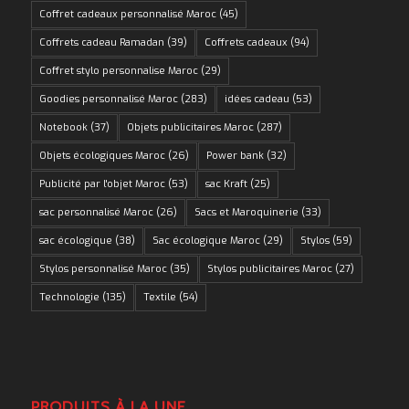
Coffret cadeaux personnalisé Maroc
(45)
Coffrets cadeau Ramadan
(39)
Coffrets cadeaux
(94)
Coffret stylo personnalise Maroc
(29)
Goodies personnalisé Maroc
(283)
idées cadeau
(53)
Notebook
(37)
Objets publicitaires Maroc
(287)
Objets écologiques Maroc
(26)
Power bank
(32)
Publicité par l'objet Maroc
(53)
sac Kraft
(25)
sac personnalisé Maroc
(26)
Sacs et Maroquinerie
(33)
sac écologique
(38)
Sac écologique Maroc
(29)
Stylos
(59)
Stylos personnalisé Maroc
(35)
Stylos publicitaires Maroc
(27)
Technologie
(135)
Textile
(54)
PRODUITS À LA UNE