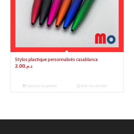
Stylos plastique personnalisés casablanca
2.00
د.م.
Ajouter au panier
Voir les détails