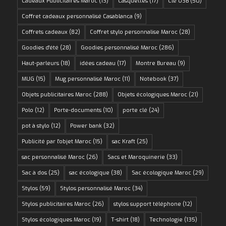
Cadeaux Publicitaires Maroc
(13)
Casquettes
(17)
Clé USB
(50)
Coffret cadeaux personnalisé Casablanca
(9)
Coffrets cadeaux
(82)
Coffret stylo personnalise Maroc
(28)
Goodies d'été
(28)
Goodies personnalisé Maroc
(286)
Haut-parleurs
(18)
idées cadeau
(17)
Montre Bureau
(9)
MUG
(15)
Mug personnalisé Maroc
(11)
Notebook
(37)
Objets publicitaires Maroc
(288)
Objets écologiques Maroc
(21)
Polo
(12)
Porte-documents
(10)
porte clé
(24)
pot à stylo
(12)
Power bank
(32)
Publicité par l'objet Maroc
(15)
sac Kraft
(25)
sac personnalisé Maroc
(26)
Sacs et Maroquinerie
(33)
Sac à dos
(25)
sac écologique
(38)
Sac écologique Maroc
(29)
Stylos
(59)
Stylos personnalisé Maroc
(34)
Stylos publicitaires Maroc
(26)
stylos support téléphone
(12)
Stylos écologiques Maroc
(19)
T-shirt
(18)
Technologie
(135)