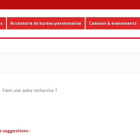
es
Accessoire de bureau personnalisé
Cadeaux & évènements
e. Faire une autre recherche ?
s suggestions :