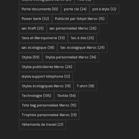
Porte-documents
(10)
porte clé
(24)
pot à stylo
(12)
Power bank
(32)
Publicité par l'objet Maroc
(15)
sac Kraft
(25)
sac personnalisé Maroc
(26)
Sacs et Maroquinerie
(33)
Sac à dos
(25)
sac écologique
(38)
Sac écologique Maroc
(29)
Stylos
(59)
Stylos personnalisé Maroc
(34)
Stylos publicitaires Maroc
(26)
stylos support téléphone
(12)
Stylos écologiques Maroc
(19)
T-shirt
(18)
Technologie
(135)
Textile
(54)
Tote bag personnalisé Maroc
(15)
Trophée personnalisé Maroc
(13)
Vêtements de travail
(21)