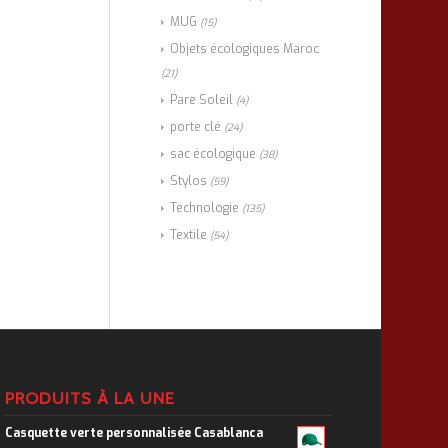
MUG
(15)
Objets écologiques Maroc
(21)
Pare Soleil
(4)
porte clé
(24)
sac écologique
(38)
Stylos
(59)
Technologie
(135)
Textile
(54)
PRODUITS À LA UNE
Casquette verte personnalisée Casablanca