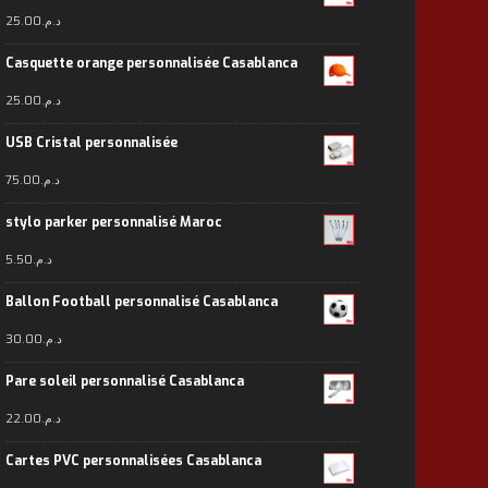
25.00
د.م.
Casquette orange personnalisée Casablanca
25.00
د.م.
USB Cristal personnalisée
75.00
د.م.
stylo parker personnalisé Maroc
5.50
د.م.
Ballon Football personnalisé Casablanca
30.00
د.م.
Pare soleil personnalisé Casablanca
22.00
د.م.
Cartes PVC personnalisées Casablanca