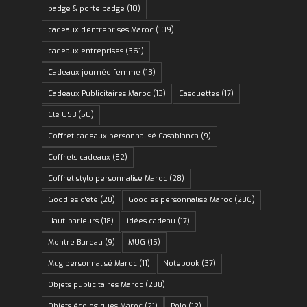
badge & porte badge
(10)
cadeaux d'entreprises Maroc
(109)
cadeaux entreprises
(361)
Cadeaux journée femme
(13)
Cadeaux Publicitaires Maroc
(13)
Casquettes
(17)
Clé USB
(50)
Coffret cadeaux personnalisé Casablanca
(9)
Coffrets cadeaux
(82)
Coffret stylo personnalise Maroc
(28)
Goodies d'été
(28)
Goodies personnalisé Maroc
(286)
Haut-parleurs
(18)
idées cadeau
(17)
Montre Bureau
(9)
MUG
(15)
Mug personnalisé Maroc
(11)
Notebook
(37)
Objets publicitaires Maroc
(288)
Objets écologiques Maroc
(21)
Polo
(12)