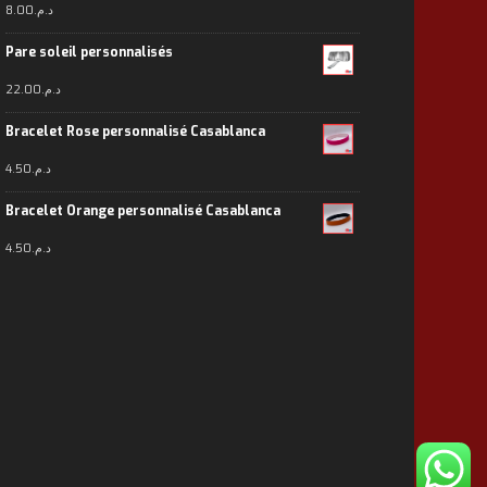
8.00
د.م.
Pare soleil personnalisés
22.00
د.م.
Bracelet Rose personnalisé Casablanca
4.50
د.م.
Bracelet Orange personnalisé Casablanca
4.50
د.م.