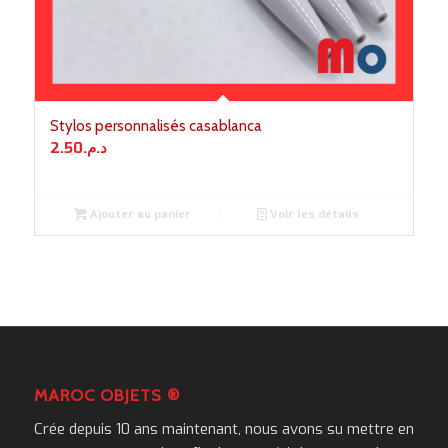
Stylos personnalisés casablanca
2.50
د.م.
Ajouter au panier
Voir les détails
MAROC OBJETS ®
Crée depuis 10 ans maintenant, nous avons su mettre en