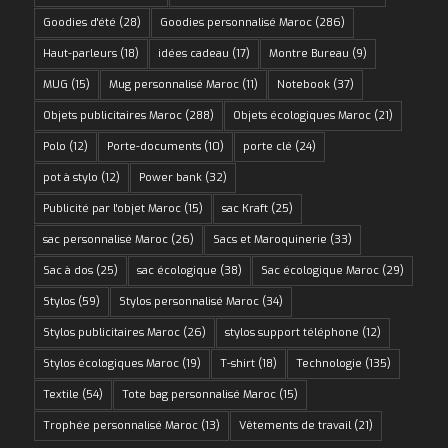
Goodies d'été
(28)
Goodies personnalisé Maroc
(286)
Haut-parleurs
(18)
idées cadeau
(17)
Montre Bureau
(9)
MUG
(15)
Mug personnalisé Maroc
(11)
Notebook
(37)
Objets publicitaires Maroc
(288)
Objets écologiques Maroc
(21)
Polo
(12)
Porte-documents
(10)
porte clé
(24)
pot à stylo
(12)
Power bank
(32)
Publicité par l'objet Maroc
(15)
sac Kraft
(25)
sac personnalisé Maroc
(26)
Sacs et Maroquinerie
(33)
Sac à dos
(25)
sac écologique
(38)
Sac écologique Maroc
(29)
Stylos
(59)
Stylos personnalisé Maroc
(34)
Stylos publicitaires Maroc
(26)
stylos support téléphone
(12)
Stylos écologiques Maroc
(19)
T-shirt
(18)
Technologie
(135)
Textile
(54)
Tote bag personnalisé Maroc
(15)
Trophée personnalisé Maroc
(13)
Vêtements de travail
(21)